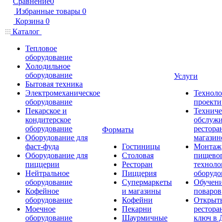
Сравнение
0
Избранные товары
0
Корзина
0
Каталог
Тепловое
оборудование
Холодильное
оборудование
Услуги
Бытовая техника
Электромеханическое
Техноло
оборудование
проекти
Пекарское и
Техниче
кондитерское
обслуж
оборудование
рестора
Форматы
Оборудование для
магазин
фаст-фуда
Гостиницы
Монтаж
Оборудование для
Столовая
пищево
пиццерии
Ресторан
техноло
Нейтральное
Пиццерия
оборудо
оборудование
Супермаркеты
Обучени
Кофейное
и магазины
поваров
оборудование
Кофейни
Открыт
Моечное
Пекарни
рестора
оборудование
Шаурмичные
ключ в 