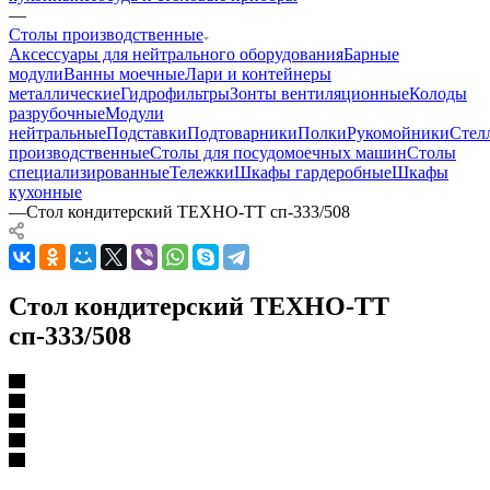
—
Столы производственные
Аксессуары для нейтрального оборудования
Барные
модули
Ванны моечные
Лари и контейнеры
металлические
Гидрофильтры
Зонты вентиляционные
Колоды
разрубочные
Модули
нейтральные
Подставки
Подтоварники
Полки
Рукомойники
Стел
производственные
Столы для посудомоечных машин
Столы
специализированные
Тележки
Шкафы гардеробные
Шкафы
кухонные
—
Стол кондитерский ТЕХНО-ТТ сп-333/508
Стол кондитерский ТЕХНО-ТТ
сп-333/508