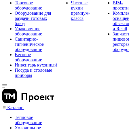
Торговое
Частные
BIM-
оборудование
кухни
проекти
Оборудование для
премиум-
Компле
раздачи готовых
класса
оснаще
блюд
объекто
Упаковочное
и Retail
оборудование
Запчаст
Санитарно-
пищевог
гигиеническое
рестора
оборудование
оборудо
Весовое
оборудование
Инвентарь кухонный
Посуда и столовые
приборы
Каталог
Тепловое
оборудование
Холодильное