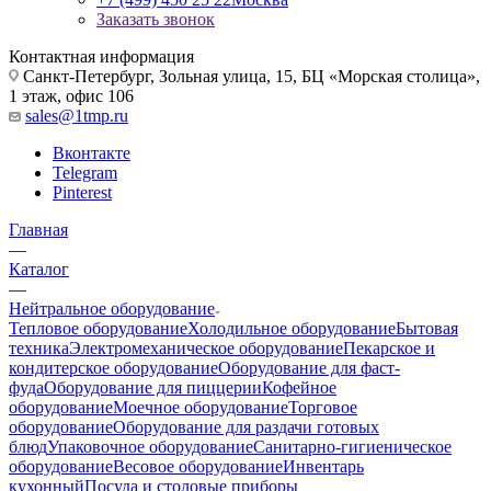
Заказать звонок
Контактная информация
Санкт-Петербург, Зольная улица, 15, БЦ «Морская столица»,
1 этаж, офис 106
sales@1tmp.ru
Вконтакте
Telegram
Pinterest
Главная
—
Каталог
—
Нейтральное оборудование
Тепловое оборудование
Холодильное оборудование
Бытовая
техника
Электромеханическое оборудование
Пекарское и
кондитерское оборудование
Оборудование для фаст-
фуда
Оборудование для пиццерии
Кофейное
оборудование
Моечное оборудование
Торговое
оборудование
Оборудование для раздачи готовых
блюд
Упаковочное оборудование
Санитарно-гигиеническое
оборудование
Весовое оборудование
Инвентарь
кухонный
Посуда и столовые приборы