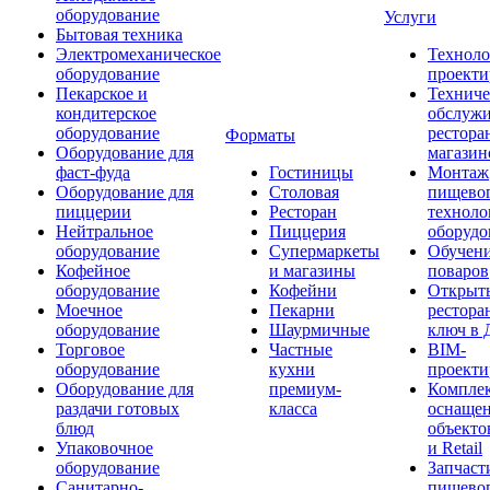
оборудование
Услуги
Бытовая техника
Электромеханическое
Техноло
оборудование
проекти
Пекарское и
Техниче
кондитерское
обслуж
оборудование
рестора
Форматы
Оборудование для
магазин
фаст-фуда
Гостиницы
Монтаж
Оборудование для
Столовая
пищево
пиццерии
Ресторан
техноло
Нейтральное
Пиццерия
оборудо
оборудование
Супермаркеты
Обучени
Кофейное
и магазины
поваров
оборудование
Кофейни
Открыт
Моечное
Пекарни
рестора
оборудование
Шаурмичные
ключ в 
Торговое
Частные
BIM-
оборудование
кухни
проекти
Оборудование для
премиум-
Компле
раздачи готовых
класса
оснаще
блюд
объекто
Упаковочное
и Retail
оборудование
Запчаст
Санитарно-
пищевог