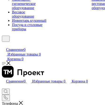
гигиеническое
рестора
оборудование
оборудо
Весовое
оборудование
Инвентарь кухонный
Посуда и столовые
приборы
Сравнение
0
Избранные товары
0
Корзина
0
Сравнение
0
Избранные товары
0
Корзина
0
Телефоны