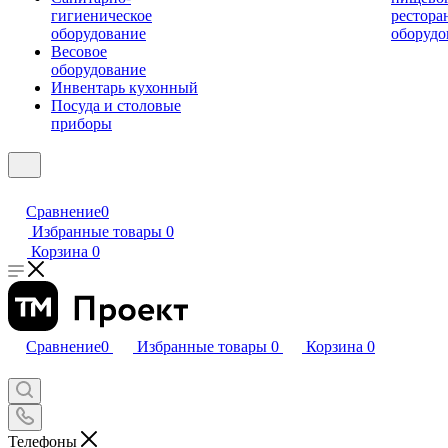
гигиеническое
рестора
оборудование
оборудо
Весовое
оборудование
Инвентарь кухонный
Посуда и столовые
приборы
Сравнение
0
Избранные товары
0
Корзина
0
Сравнение
0
Избранные товары
0
Корзина
0
Телефоны