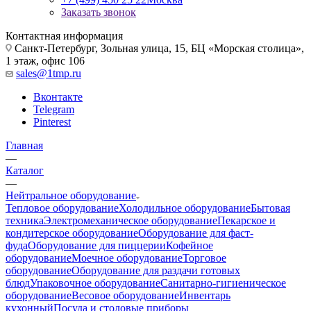
Заказать звонок
Контактная информация
Санкт-Петербург, Зольная улица, 15, БЦ «Морская столица»,
1 этаж, офис 106
sales@1tmp.ru
Вконтакте
Telegram
Pinterest
Главная
—
Каталог
—
Нейтральное оборудование
Тепловое оборудование
Холодильное оборудование
Бытовая
техника
Электромеханическое оборудование
Пекарское и
кондитерское оборудование
Оборудование для фаст-
фуда
Оборудование для пиццерии
Кофейное
оборудование
Моечное оборудование
Торговое
оборудование
Оборудование для раздачи готовых
блюд
Упаковочное оборудование
Санитарно-гигиеническое
оборудование
Весовое оборудование
Инвентарь
кухонный
Посуда и столовые приборы