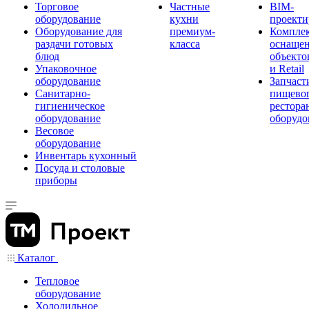
Торговое
Частные
BIM-
оборудование
кухни
проекти
Оборудование для
премиум-
Компле
раздачи готовых
класса
оснаще
блюд
объекто
Упаковочное
и Retail
оборудование
Запчаст
Санитарно-
пищевог
гигиеническое
рестора
оборудование
оборудо
Весовое
оборудование
Инвентарь кухонный
Посуда и столовые
приборы
Каталог
Тепловое
оборудование
Холодильное