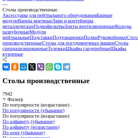
—
Столы производственные
Аксессуары для нейтрального оборудования
Барные
модули
Ванны моечные
Лари и контейнеры
металлические
Гидрофильтры
Зонты вентиляционные
Колоды
разрубочные
Модули
нейтральные
Подставки
Подтоварники
Полки
Рукомойники
Стел
производственные
Столы для посудомоечных машин
Столы
специализированные
Тележки
Шкафы гардеробные
Шкафы
кухонные
Столы производственные
7942
Фильтр
По популярности (возрастание)
По популярности (убывание)
По популярности (возрастание)
По алфавиту (убывание)
По алфавиту (возрастание)
По цене (убывание)