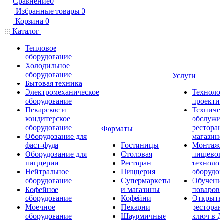
Сравнение
0
Избранные товары
0
Корзина
0
Каталог
Тепловое
оборудование
Холодильное
оборудование
Услуги
Бытовая техника
Электромеханическое
Техноло
оборудование
проекти
Пекарское и
Техниче
кондитерское
обслуж
оборудование
рестора
Форматы
Оборудование для
магазин
фаст-фуда
Гостиницы
Монтаж
Оборудование для
Столовая
пищево
пиццерии
Ресторан
техноло
Нейтральное
Пиццерия
оборудо
оборудование
Супермаркеты
Обучени
Кофейное
и магазины
поваров
оборудование
Кофейни
Открыт
Моечное
Пекарни
рестора
оборудование
Шаурмичные
ключ в 