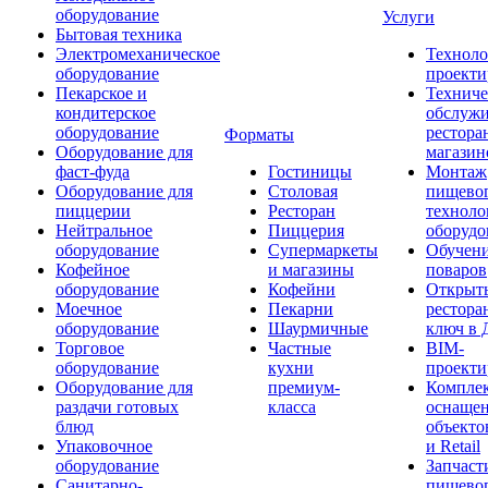
оборудование
Услуги
Бытовая техника
Электромеханическое
Техноло
оборудование
проекти
Пекарское и
Техниче
кондитерское
обслуж
оборудование
рестора
Форматы
Оборудование для
магазин
фаст-фуда
Гостиницы
Монтаж
Оборудование для
Столовая
пищево
пиццерии
Ресторан
техноло
Нейтральное
Пиццерия
оборудо
оборудование
Супермаркеты
Обучени
Кофейное
и магазины
поваров
оборудование
Кофейни
Открыт
Моечное
Пекарни
рестора
оборудование
Шаурмичные
ключ в 
Торговое
Частные
BIM-
оборудование
кухни
проекти
Оборудование для
премиум-
Компле
раздачи готовых
класса
оснаще
блюд
объекто
Упаковочное
и Retail
оборудование
Запчаст
Санитарно-
пищевог