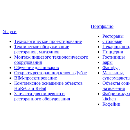
Портфолио
Услуги
Рестораны
Технологическое проектирование
Столовые
Техническое обслуживание
Пекарни, кон
ресторанов, магазинов
Пиццерии
Монтаж пищевого технологического
Гостиницы
оборудования
Бары
Обучение для поваров
Фастфуд
Открыть ресторан под ключ в Дубае
Магазины,
BIM-проектирование
супермаркет
Комплексное оснащение объектов
Объекты соц
HoReCa и Retail
назначения
Запчасти для пищевого и
Фабрики-кухн
ресторанного оборудования
kitchen
Кофейни