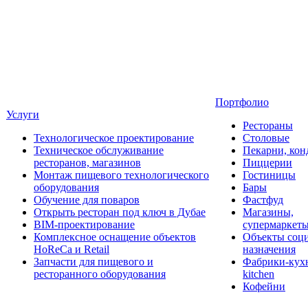
Портфолио
Услуги
Рестораны
Технологическое проектирование
Столовые
Техническое обслуживание
Пекарни, кон
ресторанов, магазинов
Пиццерии
Монтаж пищевого технологического
Гостиницы
оборудования
Бары
Обучение для поваров
Фастфуд
Открыть ресторан под ключ в Дубае
Магазины,
BIM-проектирование
супермаркет
Комплексное оснащение объектов
Объекты соц
HoReCa и Retail
назначения
Запчасти для пищевого и
Фабрики-кухн
ресторанного оборудования
kitchen
Кофейни