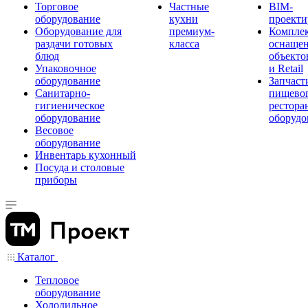
Торговое
Частные
BIM-
оборудование
кухни
проекти
Оборудование для
премиум-
Компле
раздачи готовых
класса
оснаще
блюд
объекто
Упаковочное
и Retail
оборудование
Запчаст
Санитарно-
пищевог
гигиеническое
рестора
оборудование
оборудо
Весовое
оборудование
Инвентарь кухонный
Посуда и столовые
приборы
Каталог
Тепловое
оборудование
Холодильное