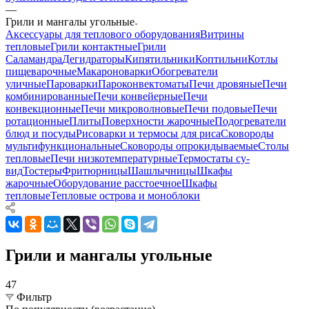
—
Грили и мангалы угольные
Аксессуары для теплового оборудования
Витрины
тепловые
Грили контактные
Грили
Саламандра
Дегидраторы
Кипятильники
Коптильни
Котлы
пищеварочные
Макароноварки
Обогреватели
уличные
Пароварки
Пароконвектоматы
Печи дровяные
Печи
комбинированные
Печи конвейерные
Печи
конвекционные
Печи микроволновые
Печи подовые
Печи
ротационные
Плиты
Поверхности жарочные
Подогреватели
блюд и посуды
Рисоварки и термосы для риса
Сковороды
мультифункциональные
Сковороды опрокидываемые
Столы
тепловые
Печи низкотемпературные
Термостаты су-
вид
Тостеры
Фритюрницы
Шашлычницы
Шкафы
жарочные
Оборудование расстоечное
Шкафы
тепловые
Тепловые острова и моноблоки
Грили и мангалы угольные
47
Фильтр