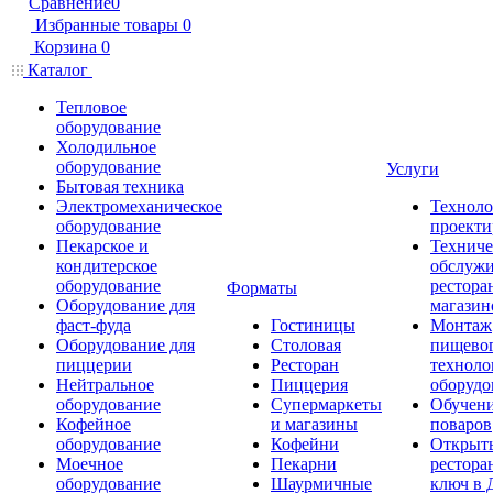
Сравнение
0
Избранные товары
0
Корзина
0
Каталог
Тепловое
оборудование
Холодильное
оборудование
Услуги
Бытовая техника
Электромеханическое
Техноло
оборудование
проекти
Пекарское и
Техниче
кондитерское
обслуж
оборудование
рестора
Форматы
Оборудование для
магазин
фаст-фуда
Гостиницы
Монтаж
Оборудование для
Столовая
пищево
пиццерии
Ресторан
техноло
Нейтральное
Пиццерия
оборудо
оборудование
Супермаркеты
Обучени
Кофейное
и магазины
поваров
оборудование
Кофейни
Открыт
Моечное
Пекарни
рестора
оборудование
Шаурмичные
ключ в 