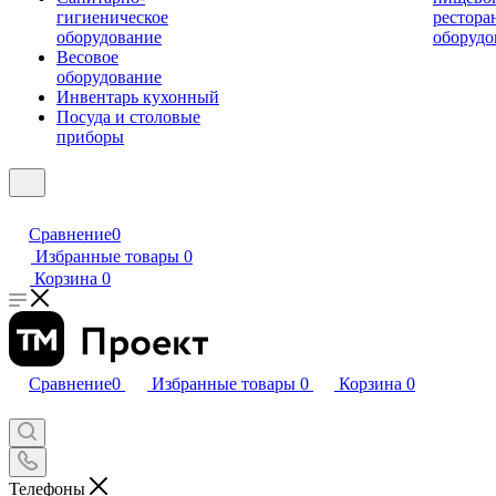
гигиеническое
рестора
оборудование
оборудо
Весовое
оборудование
Инвентарь кухонный
Посуда и столовые
приборы
Сравнение
0
Избранные товары
0
Корзина
0
Сравнение
0
Избранные товары
0
Корзина
0
Телефоны