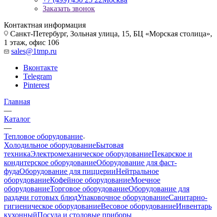
Заказать звонок
Контактная информация
Санкт-Петербург, Зольная улица, 15, БЦ «Морская столица»,
1 этаж, офис 106
sales@1tmp.ru
Вконтакте
Telegram
Pinterest
Главная
—
Каталог
—
Тепловое оборудование
Холодильное оборудование
Бытовая
техника
Электромеханическое оборудование
Пекарское и
кондитерское оборудование
Оборудование для фаст-
фуда
Оборудование для пиццерии
Нейтральное
оборудование
Кофейное оборудование
Моечное
оборудование
Торговое оборудование
Оборудование для
раздачи готовых блюд
Упаковочное оборудование
Санитарно-
гигиеническое оборудование
Весовое оборудование
Инвентарь
кухонный
Посуда и столовые приборы