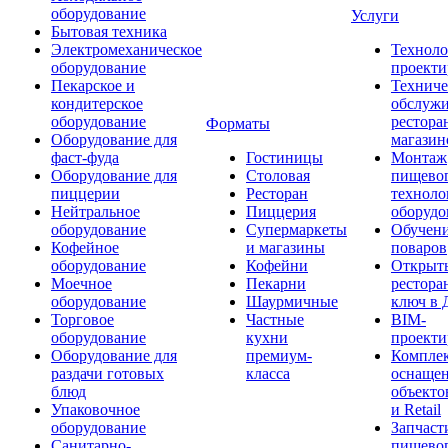
оборудование
Услуги
Бытовая техника
Электромеханическое
Техноло
оборудование
проекти
Пекарское и
Техниче
кондитерское
обслуж
оборудование
рестора
Форматы
Оборудование для
магазин
фаст-фуда
Гостиницы
Монтаж
Оборудование для
Столовая
пищево
пиццерии
Ресторан
техноло
Нейтральное
Пиццерия
оборудо
оборудование
Супермаркеты
Обучени
Кофейное
и магазины
поваров
оборудование
Кофейни
Открыт
Моечное
Пекарни
рестора
оборудование
Шаурмичные
ключ в 
Торговое
Частные
BIM-
оборудование
кухни
проекти
Оборудование для
премиум-
Компле
раздачи готовых
класса
оснаще
блюд
объекто
Упаковочное
и Retail
оборудование
Запчаст
Санитарно-
пищевог