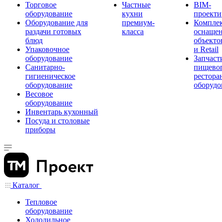
Торговое
Частные
BIM-
оборудование
кухни
проекти
Оборудование для
премиум-
Компле
раздачи готовых
класса
оснаще
блюд
объекто
Упаковочное
и Retail
оборудование
Запчаст
Санитарно-
пищевог
гигиеническое
рестора
оборудование
оборудо
Весовое
оборудование
Инвентарь кухонный
Посуда и столовые
приборы
Каталог
Тепловое
оборудование
Холодильное