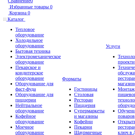
Сравнение
0
Избранные товары
0
Корзина
0
Каталог
Тепловое
оборудование
Холодильное
оборудование
Услуги
Бытовая техника
Электромеханическое
Техноло
оборудование
проекти
Пекарское и
Техниче
кондитерское
обслуж
оборудование
рестора
Форматы
Оборудование для
магазин
фаст-фуда
Гостиницы
Монтаж
Оборудование для
Столовая
пищево
пиццерии
Ресторан
техноло
Нейтральное
Пиццерия
оборудо
оборудование
Супермаркеты
Обучени
Кофейное
и магазины
поваров
оборудование
Кофейни
Открыт
Моечное
Пекарни
рестора
оборудование
Шаурмичные
ключ в 