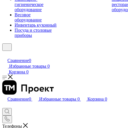
гигиеническое
рестора
оборудование
оборудо
Весовое
оборудование
Инвентарь кухонный
Посуда и столовые
приборы
Сравнение
0
Избранные товары
0
Корзина
0
Сравнение
0
Избранные товары
0
Корзина
0
Телефоны