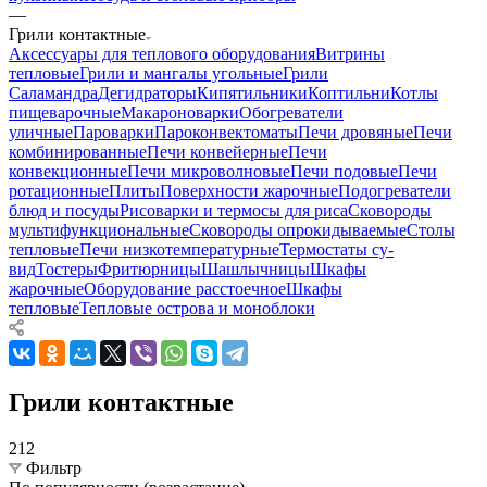
—
Грили контактные
Аксессуары для теплового оборудования
Витрины
тепловые
Грили и мангалы угольные
Грили
Саламандра
Дегидраторы
Кипятильники
Коптильни
Котлы
пищеварочные
Макароноварки
Обогреватели
уличные
Пароварки
Пароконвектоматы
Печи дровяные
Печи
комбинированные
Печи конвейерные
Печи
конвекционные
Печи микроволновые
Печи подовые
Печи
ротационные
Плиты
Поверхности жарочные
Подогреватели
блюд и посуды
Рисоварки и термосы для риса
Сковороды
мультифункциональные
Сковороды опрокидываемые
Столы
тепловые
Печи низкотемпературные
Термостаты су-
вид
Тостеры
Фритюрницы
Шашлычницы
Шкафы
жарочные
Оборудование расстоечное
Шкафы
тепловые
Тепловые острова и моноблоки
Грили контактные
212
Фильтр