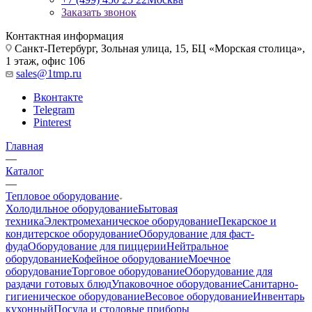
Заказать звонок
Контактная информация
Санкт-Петербург, Зольная улица, 15, БЦ «Морская столица»,
1 этаж, офис 106
sales@1tmp.ru
Вконтакте
Telegram
Pinterest
Главная
—
Каталог
—
Тепловое оборудование
Холодильное оборудование
Бытовая
техника
Электромеханическое оборудование
Пекарское и
кондитерское оборудование
Оборудование для фаст-
фуда
Оборудование для пиццерии
Нейтральное
оборудование
Кофейное оборудование
Моечное
оборудование
Торговое оборудование
Оборудование для
раздачи готовых блюд
Упаковочное оборудование
Санитарно-
гигиеническое оборудование
Весовое оборудование
Инвентарь
кухонный
Посуда и столовые приборы