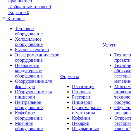
Сравнение
0
Избранные товары
0
Корзина
0
Каталог
Тепловое
оборудование
Холодильное
оборудование
Услуги
Бытовая техника
Электромеханическое
Техноло
оборудование
проекти
Пекарское и
Техниче
кондитерское
обслуж
оборудование
рестора
Форматы
Оборудование для
магазин
фаст-фуда
Гостиницы
Монтаж
Оборудование для
Столовая
пищево
пиццерии
Ресторан
техноло
Нейтральное
Пиццерия
оборудо
оборудование
Супермаркеты
Обучени
Кофейное
и магазины
поваров
оборудование
Кофейни
Открыт
Моечное
Пекарни
рестора
оборудование
Шаурмичные
ключ в 