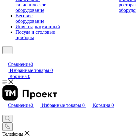
гигиеническое
рестора
оборудование
оборудо
Весовое
оборудование
Инвентарь кухонный
Посуда и столовые
приборы
Сравнение
0
Избранные товары
0
Корзина
0
Сравнение
0
Избранные товары
0
Корзина
0
Телефоны