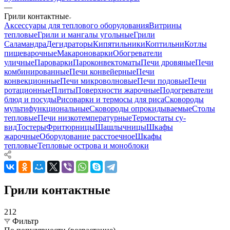
—
Грили контактные
Аксессуары для теплового оборудования
Витрины
тепловые
Грили и мангалы угольные
Грили
Саламандра
Дегидраторы
Кипятильники
Коптильни
Котлы
пищеварочные
Макароноварки
Обогреватели
уличные
Пароварки
Пароконвектоматы
Печи дровяные
Печи
комбинированные
Печи конвейерные
Печи
конвекционные
Печи микроволновые
Печи подовые
Печи
ротационные
Плиты
Поверхности жарочные
Подогреватели
блюд и посуды
Рисоварки и термосы для риса
Сковороды
мультифункциональные
Сковороды опрокидываемые
Столы
тепловые
Печи низкотемпературные
Термостаты су-
вид
Тостеры
Фритюрницы
Шашлычницы
Шкафы
жарочные
Оборудование расстоечное
Шкафы
тепловые
Тепловые острова и моноблоки
Грили контактные
212
Фильтр