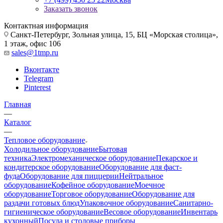
Заказать звонок
Контактная информация
Санкт-Петербург, Зольная улица, 15, БЦ «Морская столица»,
1 этаж, офис 106
sales@1tmp.ru
Вконтакте
Telegram
Pinterest
Главная
—
Каталог
—
Тепловое оборудование
Холодильное оборудование
Бытовая
техника
Электромеханическое оборудование
Пекарское и
кондитерское оборудование
Оборудование для фаст-
фуда
Оборудование для пиццерии
Нейтральное
оборудование
Кофейное оборудование
Моечное
оборудование
Торговое оборудование
Оборудование для
раздачи готовых блюд
Упаковочное оборудование
Санитарно-
гигиеническое оборудование
Весовое оборудование
Инвентарь
кухонный
Посуда и столовые приборы