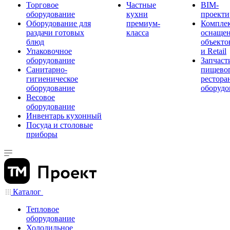
Торговое
Частные
BIM-
оборудование
кухни
проекти
Оборудование для
премиум-
Компле
раздачи готовых
класса
оснаще
блюд
объекто
Упаковочное
и Retail
оборудование
Запчаст
Санитарно-
пищевог
гигиеническое
рестора
оборудование
оборудо
Весовое
оборудование
Инвентарь кухонный
Посуда и столовые
приборы
Каталог
Тепловое
оборудование
Холодильное