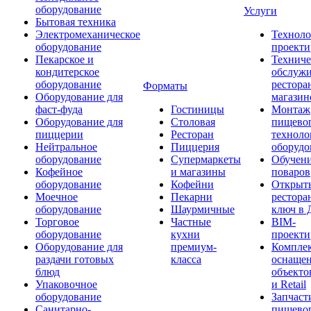
оборудование
Услуги
Бытовая техника
Электромеханическое
Техноло
оборудование
проекти
Пекарское и
Техниче
кондитерское
обслуж
оборудование
рестора
Форматы
Оборудование для
магазин
фаст-фуда
Гостиницы
Монтаж
Оборудование для
Столовая
пищево
пиццерии
Ресторан
техноло
Нейтральное
Пиццерия
оборудо
оборудование
Супермаркеты
Обучени
Кофейное
и магазины
поваров
оборудование
Кофейни
Открыт
Моечное
Пекарни
рестора
оборудование
Шаурмичные
ключ в 
Торговое
Частные
BIM-
оборудование
кухни
проекти
Оборудование для
премиум-
Компле
раздачи готовых
класса
оснаще
блюд
объекто
Упаковочное
и Retail
оборудование
Запчаст
Санитарно-
пищевог