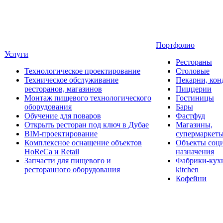
Портфолио
Услуги
Рестораны
Технологическое проектирование
Столовые
Техническое обслуживание
Пекарни, кон
ресторанов, магазинов
Пиццерии
Монтаж пищевого технологического
Гостиницы
оборудования
Бары
Обучение для поваров
Фастфуд
Открыть ресторан под ключ в Дубае
Магазины,
BIM-проектирование
супермаркет
Комплексное оснащение объектов
Объекты соц
HoReCa и Retail
назначения
Запчасти для пищевого и
Фабрики-кухн
ресторанного оборудования
kitchen
Кофейни