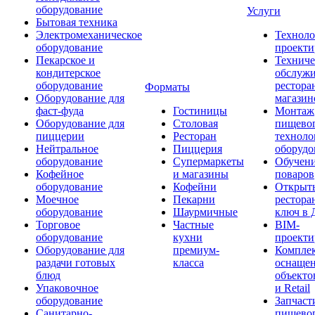
оборудование
Услуги
Бытовая техника
Электромеханическое
Техноло
оборудование
проекти
Пекарское и
Техниче
кондитерское
обслуж
оборудование
рестора
Форматы
Оборудование для
магазин
фаст-фуда
Гостиницы
Монтаж
Оборудование для
Столовая
пищево
пиццерии
Ресторан
техноло
Нейтральное
Пиццерия
оборудо
оборудование
Супермаркеты
Обучени
Кофейное
и магазины
поваров
оборудование
Кофейни
Открыт
Моечное
Пекарни
рестора
оборудование
Шаурмичные
ключ в 
Торговое
Частные
BIM-
оборудование
кухни
проекти
Оборудование для
премиум-
Компле
раздачи готовых
класса
оснаще
блюд
объекто
Упаковочное
и Retail
оборудование
Запчаст
Санитарно-
пищевог