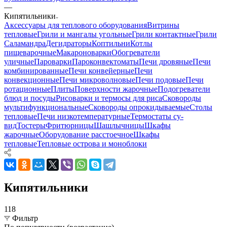
—
Кипятильники
Аксессуары для теплового оборудования
Витрины
тепловые
Грили и мангалы угольные
Грили контактные
Грили
Саламандра
Дегидраторы
Коптильни
Котлы
пищеварочные
Макароноварки
Обогреватели
уличные
Пароварки
Пароконвектоматы
Печи дровяные
Печи
комбинированные
Печи конвейерные
Печи
конвекционные
Печи микроволновые
Печи подовые
Печи
ротационные
Плиты
Поверхности жарочные
Подогреватели
блюд и посуды
Рисоварки и термосы для риса
Сковороды
мультифункциональные
Сковороды опрокидываемые
Столы
тепловые
Печи низкотемпературные
Термостаты су-
вид
Тостеры
Фритюрницы
Шашлычницы
Шкафы
жарочные
Оборудование расстоечное
Шкафы
тепловые
Тепловые острова и моноблоки
Кипятильники
118
Фильтр