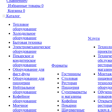
Сравнение
0
Избранные товары
0
Корзина
0
Каталог
Тепловое
оборудование
Холодильное
оборудование
Услуги
Бытовая техника
Электромеханическое
Техноло
оборудование
проекти
Пекарское и
Техниче
кондитерское
обслуж
оборудование
рестора
Форматы
Оборудование для
магазин
фаст-фуда
Гостиницы
Монтаж
Оборудование для
Столовая
пищево
пиццерии
Ресторан
техноло
Нейтральное
Пиццерия
оборудо
оборудование
Супермаркеты
Обучени
Кофейное
и магазины
поваров
оборудование
Кофейни
Открыт
Моечное
Пекарни
рестора
оборудование
Шаурмичные
ключ в 