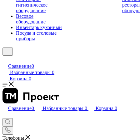
гигиеническое
рестора
оборудование
оборудо
Весовое
оборудование
Инвентарь кухонный
Посуда и столовые
приборы
Сравнение
0
Избранные товары
0
Корзина
0
Сравнение
0
Избранные товары
0
Корзина
0
Телефоны