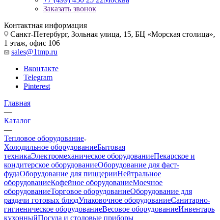
Заказать звонок
Контактная информация
Санкт-Петербург, Зольная улица, 15, БЦ «Морская столица»,
1 этаж, офис 106
sales@1tmp.ru
Вконтакте
Telegram
Pinterest
Главная
—
Каталог
—
Тепловое оборудование
Холодильное оборудование
Бытовая
техника
Электромеханическое оборудование
Пекарское и
кондитерское оборудование
Оборудование для фаст-
фуда
Оборудование для пиццерии
Нейтральное
оборудование
Кофейное оборудование
Моечное
оборудование
Торговое оборудование
Оборудование для
раздачи готовых блюд
Упаковочное оборудование
Санитарно-
гигиеническое оборудование
Весовое оборудование
Инвентарь
кухонный
Посуда и столовые приборы