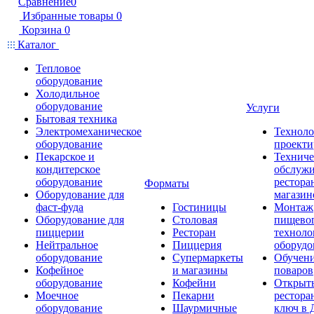
Сравнение
0
Избранные товары
0
Корзина
0
Каталог
Тепловое
оборудование
Холодильное
оборудование
Услуги
Бытовая техника
Электромеханическое
Техноло
оборудование
проекти
Пекарское и
Техниче
кондитерское
обслуж
оборудование
рестора
Форматы
Оборудование для
магазин
фаст-фуда
Гостиницы
Монтаж
Оборудование для
Столовая
пищево
пиццерии
Ресторан
техноло
Нейтральное
Пиццерия
оборудо
оборудование
Супермаркеты
Обучени
Кофейное
и магазины
поваров
оборудование
Кофейни
Открыт
Моечное
Пекарни
рестора
оборудование
Шаурмичные
ключ в 