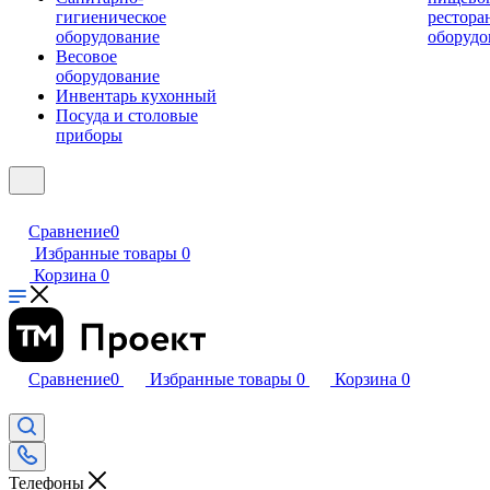
гигиеническое
рестора
оборудование
оборудо
Весовое
оборудование
Инвентарь кухонный
Посуда и столовые
приборы
Сравнение
0
Избранные товары
0
Корзина
0
Сравнение
0
Избранные товары
0
Корзина
0
Телефоны