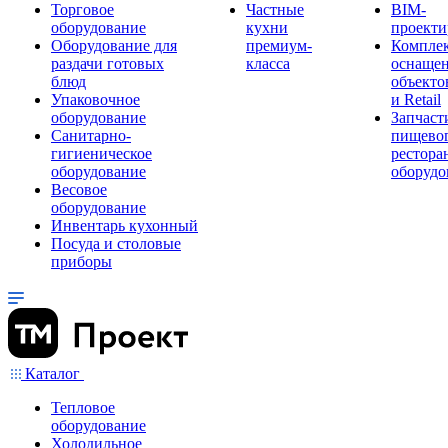
Торговое
Частные
BIM-
оборудование
кухни
проекти
Оборудование для
премиум-
Компле
раздачи готовых
класса
оснаще
блюд
объекто
Упаковочное
и Retail
оборудование
Запчаст
Санитарно-
пищевог
гигиеническое
рестора
оборудование
оборудо
Весовое
оборудование
Инвентарь кухонный
Посуда и столовые
приборы
Каталог
Тепловое
оборудование
Холодильное