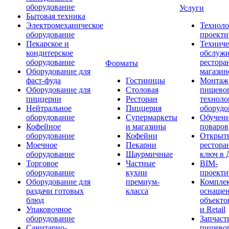
оборудование
Услуги
Бытовая техника
Электромеханическое
Техноло
оборудование
проекти
Пекарское и
Техниче
кондитерское
обслуж
оборудование
рестора
Форматы
Оборудование для
магазин
фаст-фуда
Гостиницы
Монтаж
Оборудование для
Столовая
пищево
пиццерии
Ресторан
техноло
Нейтральное
Пиццерия
оборудо
оборудование
Супермаркеты
Обучени
Кофейное
и магазины
поваров
оборудование
Кофейни
Открыт
Моечное
Пекарни
рестора
оборудование
Шаурмичные
ключ в 
Торговое
Частные
BIM-
оборудование
кухни
проекти
Оборудование для
премиум-
Компле
раздачи готовых
класса
оснаще
блюд
объекто
Упаковочное
и Retail
оборудование
Запчаст
Санитарно-
пищевог