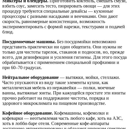
Миксеры и блендеры.
Приготовить коктейль, смешать смузи,
взбить соус, замесить тесто, пюрировать овощи — для этих
процедур требуются специальные девайсы — кухонные
процессоры с разными насадками и венчиками. Они дают
скорость, равномерные консистенции, возможность
экспериментировать с формой нарезки, текстурами и подачей
блюд.
Посудомоечные машины.
Без посудомойки невозможно
представить практически ни один общепита. Они нужны не
только для чистоты тарелок, стаканов и подносов, но, прежде
всего, для дезинфекции и усиления гигиены. Для этого посуда
обрабатывается с применением специальной профхимии и
при 60–70 градусах.
Нейтральное оборудование
— вытяжки, мойки, стеллажи.
Часто упускаются из виду такие элементы кухни, как
металлическая мебель из нержавейки — полки, моечные
ванны, вытяжные зонты. При кажущейся простате эти юниты
прочно работают на поддержание чистоты, порядка и
здорового микроклимата на пищевом производстве.
Кофейное оборудование.
Кофемашины, кофемолки и
кофеварки — неотъемлемая часть любого кафе, хоть на АЗС,
хоть в лобби-баре отеля. Современные кофе-аппараты
достаточно автоматизированы и обладают широким спектром