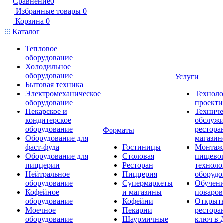
Сравнение
0
Избранные товары
0
Корзина
0
Каталог
Тепловое
оборудование
Холодильное
оборудование
Услуги
Бытовая техника
Электромеханическое
Техноло
оборудование
проекти
Пекарское и
Техниче
кондитерское
обслуж
оборудование
рестора
Форматы
Оборудование для
магазин
фаст-фуда
Гостиницы
Монтаж
Оборудование для
Столовая
пищево
пиццерии
Ресторан
техноло
Нейтральное
Пиццерия
оборудо
оборудование
Супермаркеты
Обучени
Кофейное
и магазины
поваров
оборудование
Кофейни
Открыт
Моечное
Пекарни
рестора
оборудование
Шаурмичные
ключ в 