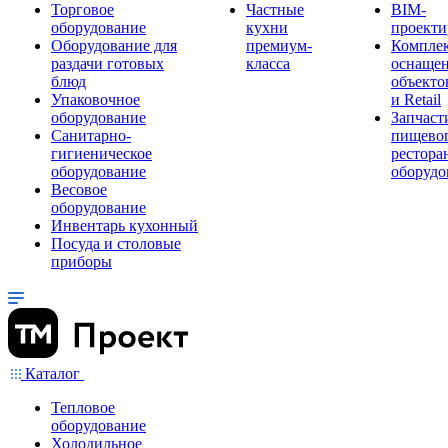
Торговое
Частные
BIM-
оборудование
кухни
проекти
Оборудование для
премиум-
Компле
раздачи готовых
класса
оснаще
блюд
объекто
Упаковочное
и Retail
оборудование
Запчаст
Санитарно-
пищевог
гигиеническое
рестора
оборудование
оборудо
Весовое
оборудование
Инвентарь кухонный
Посуда и столовые
приборы
Каталог
Тепловое
оборудование
Холодильное