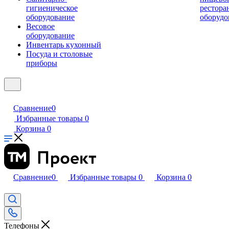
гигиеническое
рестора
оборудование
оборудо
Весовое
оборудование
Инвентарь кухонный
Посуда и столовые
приборы
Сравнение
0
Избранные товары
0
Корзина
0
Сравнение
0
Избранные товары
0
Корзина
0
Телефоны