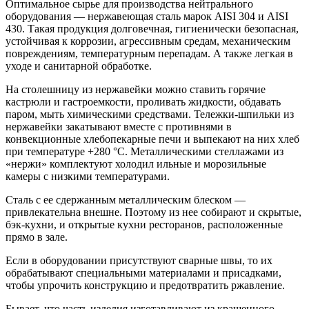
Оптимальное сырье для производства нейтрального
оборудования — нержавеющая сталь марок AISI 304 и AISI
430. Такая продукция долговечная, гигиенически безопасная,
устойчивая к коррозии, агрессивным средам, механическим
повреждениям, температурным перепадам. А также легкая в
уходе и санитарной обработке.
На столешницу из нержавейки можно ставить горячие
кастрюли и гастроемкости, проливать жидкости, обдавать
паром, мыть химическими средствами. Тележки-шпильки из
нержавейки закатывают вместе с противнями в
конвекционные хлебопекарные печи и выпекают на них хлеб
при температуре +280 °С. Металлическими стеллажами из
«нержи» комплектуют холодил ильные и морозильные
камеры с низкими температурами.
Сталь с ее сдержанным металлическим блеском —
привлекательна внешне. Поэтому из нее собирают и скрытые,
бэк-кухни, и открытые кухни ресторанов, расположенные
прямо в зале.
Если в оборудовании присутствуют сварные швы, то их
обрабатывают специальными материалами и присадками,
чтобы упрочить конструкцию и предотвратить ржавление.
Бывает, что часть изделия изготавливают из крашенного