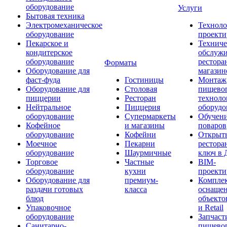
оборудование
Услуги
Бытовая техника
Электромеханическое
Техноло
оборудование
проекти
Пекарское и
Техниче
кондитерское
обслуж
оборудование
рестора
Форматы
Оборудование для
магазин
фаст-фуда
Гостиницы
Монтаж
Оборудование для
Столовая
пищево
пиццерии
Ресторан
техноло
Нейтральное
Пиццерия
оборудо
оборудование
Супермаркеты
Обучени
Кофейное
и магазины
поваров
оборудование
Кофейни
Открыт
Моечное
Пекарни
рестора
оборудование
Шаурмичные
ключ в 
Торговое
Частные
BIM-
оборудование
кухни
проекти
Оборудование для
премиум-
Компле
раздачи готовых
класса
оснаще
блюд
объекто
Упаковочное
и Retail
оборудование
Запчаст
Санитарно-
пищевог