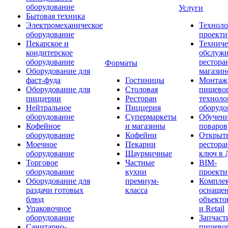
оборудование
Услуги
Бытовая техника
Электромеханическое
Техноло
оборудование
проекти
Пекарское и
Техниче
кондитерское
обслуж
оборудование
рестора
Форматы
Оборудование для
магазин
фаст-фуда
Гостиницы
Монтаж
Оборудование для
Столовая
пищево
пиццерии
Ресторан
техноло
Нейтральное
Пиццерия
оборудо
оборудование
Супермаркеты
Обучени
Кофейное
и магазины
поваров
оборудование
Кофейни
Открыт
Моечное
Пекарни
рестора
оборудование
Шаурмичные
ключ в 
Торговое
Частные
BIM-
оборудование
кухни
проекти
Оборудование для
премиум-
Компле
раздачи готовых
класса
оснаще
блюд
объекто
Упаковочное
и Retail
оборудование
Запчаст
Санитарно-
пищевог