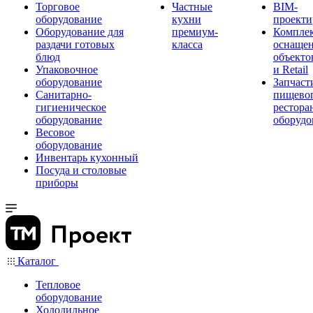
Торговое
Частные
BIM-
оборудование
кухни
проекти
Оборудование для
премиум-
Компле
раздачи готовых
класса
оснаще
блюд
объекто
Упаковочное
и Retail
оборудование
Запчаст
Санитарно-
пищевог
гигиеническое
рестора
оборудование
оборудо
Весовое
оборудование
Инвентарь кухонный
Посуда и столовые
приборы
Каталог
Тепловое
оборудование
Холодильное