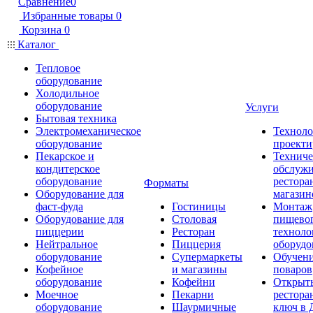
Сравнение
0
Избранные товары
0
Корзина
0
Каталог
Тепловое
оборудование
Холодильное
оборудование
Услуги
Бытовая техника
Электромеханическое
Техноло
оборудование
проекти
Пекарское и
Техниче
кондитерское
обслуж
оборудование
рестора
Форматы
Оборудование для
магазин
фаст-фуда
Гостиницы
Монтаж
Оборудование для
Столовая
пищево
пиццерии
Ресторан
техноло
Нейтральное
Пиццерия
оборудо
оборудование
Супермаркеты
Обучени
Кофейное
и магазины
поваров
оборудование
Кофейни
Открыт
Моечное
Пекарни
рестора
оборудование
Шаурмичные
ключ в 