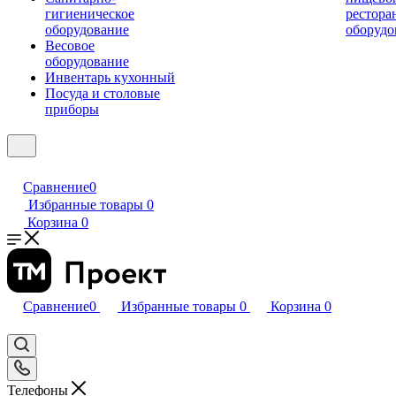
гигиеническое
рестора
оборудование
оборудо
Весовое
оборудование
Инвентарь кухонный
Посуда и столовые
приборы
Сравнение
0
Избранные товары
0
Корзина
0
Сравнение
0
Избранные товары
0
Корзина
0
Телефоны