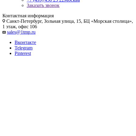
Заказать звонок
Контактная информация
Санкт-Петербург, Зольная улица, 15, БЦ «Морская столица»,
1 этаж, офис 106
sales@1tmp.ru
Вконтакте
Telegram
Pinterest
Типы предприятий
Бизнес под ключ: открыть
столовую
ТМ Проект: бизнес-план столовой для школы, предприятия,
города. Определяем концепцию, создаем проект, дизайн
столовой. Подбираем и доставляем кухонное оборудование
для пищеблока, монтируем, подключаем к коммуникациям.
Обучаем персонал. Гарантируем сервисную послепродажную
поддержку.