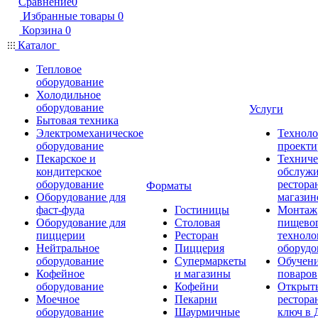
Сравнение
0
Избранные товары
0
Корзина
0
Каталог
Тепловое
оборудование
Холодильное
оборудование
Услуги
Бытовая техника
Электромеханическое
Техноло
оборудование
проекти
Пекарское и
Техниче
кондитерское
обслуж
оборудование
рестора
Форматы
Оборудование для
магазин
фаст-фуда
Гостиницы
Монтаж
Оборудование для
Столовая
пищево
пиццерии
Ресторан
техноло
Нейтральное
Пиццерия
оборудо
оборудование
Супермаркеты
Обучени
Кофейное
и магазины
поваров
оборудование
Кофейни
Открыт
Моечное
Пекарни
рестора
оборудование
Шаурмичные
ключ в 