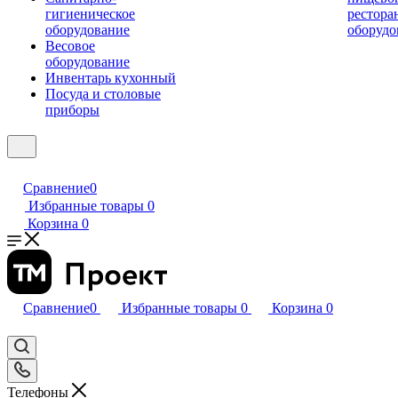
гигиеническое
рестора
оборудование
оборудо
Весовое
оборудование
Инвентарь кухонный
Посуда и столовые
приборы
Сравнение
0
Избранные товары
0
Корзина
0
Сравнение
0
Избранные товары
0
Корзина
0
Телефоны