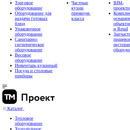
Торговое
Частные
BIM-
оборудование
кухни
проекти
Оборудование для
премиум-
Компле
раздачи готовых
класса
оснаще
блюд
объекто
Упаковочное
и Retail
оборудование
Запчаст
Санитарно-
пищевог
гигиеническое
рестора
оборудование
оборудо
Весовое
оборудование
Инвентарь кухонный
Посуда и столовые
приборы
Каталог
Тепловое
оборудование
Холодильное