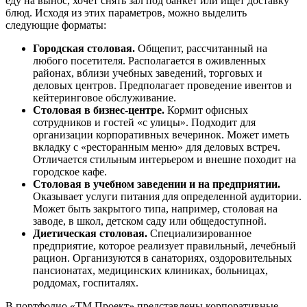
еду на вынос, хочет снять зал под банкет или ищет доставку
блюд. Исходя из этих параметров, можно выделить
следующие форматы:
Городская столовая.
Общепит, рассчитанный на
любого посетителя. Располагается в оживленных
районах, вблизи учебных заведений, торговых и
деловых центров. Предполагает проведение ивентов и
кейтеринговое обслуживание.
Столовая в бизнес-центре.
Кормит офисных
сотрудников и гостей «с улицы». Подходит для
организации корпоративных вечеринок. Может иметь
вкладку с «ресторанным меню» для деловых встреч.
Отличается стильным интерьером и внешне походит на
городское кафе.
Столовая в учебном заведении и на предприятии.
Оказывает услуги питания для определенной аудитории.
Может быть закрытого типа, например, столовая на
заводе, в школ, детском саду или общедоступной.
Диетическая столовая.
Специализированное
предприятие, которое реализует правильный, лечебный
рацион. Организуются в санаториях, оздоровительных
пансионатах, медицинских клиниках, больницах,
роддомах, госпиталях.
В портфолио «ТМ Проект» представлены корпоративные