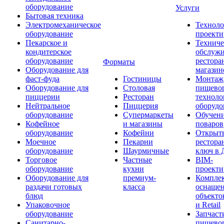
оборудование
Услуги
Бытовая техника
Электромеханическое
Техноло
оборудование
проекти
Пекарское и
Техниче
кондитерское
обслуж
оборудование
рестора
Форматы
Оборудование для
магазин
фаст-фуда
Гостиницы
Монтаж
Оборудование для
Столовая
пищево
пиццерии
Ресторан
техноло
Нейтральное
Пиццерия
оборудо
оборудование
Супермаркеты
Обучени
Кофейное
и магазины
поваров
оборудование
Кофейни
Открыт
Моечное
Пекарни
рестора
оборудование
Шаурмичные
ключ в 
Торговое
Частные
BIM-
оборудование
кухни
проекти
Оборудование для
премиум-
Компле
раздачи готовых
класса
оснаще
блюд
объекто
Упаковочное
и Retail
оборудование
Запчаст
Санитарно-
пищевог