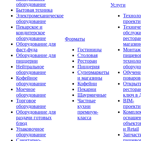
оборудование
Услуги
Бытовая техника
Электромеханическое
Техноло
оборудование
проекти
Пекарское и
Техниче
кондитерское
обслуж
оборудование
рестора
Форматы
Оборудование для
магазин
фаст-фуда
Гостиницы
Монтаж
Оборудование для
Столовая
пищево
пиццерии
Ресторан
техноло
Нейтральное
Пиццерия
оборудо
оборудование
Супермаркеты
Обучени
Кофейное
и магазины
поваров
оборудование
Кофейни
Открыт
Моечное
Пекарни
рестора
оборудование
Шаурмичные
ключ в 
Торговое
Частные
BIM-
оборудование
кухни
проекти
Оборудование для
премиум-
Компле
раздачи готовых
класса
оснаще
блюд
объекто
Упаковочное
и Retail
оборудование
Запчаст
Санитарно-
пищевог