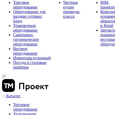
Торговое
Частные
BIM-
оборудование
кухни
проекти
Оборудование для
премиум-
Компле
раздачи готовых
класса
оснаще
блюд
объекто
Упаковочное
и Retail
оборудование
Запчаст
Санитарно-
пищевог
гигиеническое
рестора
оборудование
оборудо
Весовое
оборудование
Инвентарь кухонный
Посуда и столовые
приборы
Каталог
Тепловое
оборудование
Холодильное