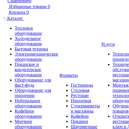
Сравнение
0
Избранные товары
0
Корзина
0
Каталог
Тепловое
оборудование
Холодильное
оборудование
Услуги
Бытовая техника
Электромеханическое
Техноло
оборудование
проекти
Пекарское и
Техниче
кондитерское
обслуж
оборудование
рестора
Форматы
Оборудование для
магазин
фаст-фуда
Гостиницы
Монтаж
Оборудование для
Столовая
пищево
пиццерии
Ресторан
техноло
Нейтральное
Пиццерия
оборудо
оборудование
Супермаркеты
Обучени
Кофейное
и магазины
поваров
оборудование
Кофейни
Открыт
Моечное
Пекарни
рестора
оборудование
Шаурмичные
ключ в 