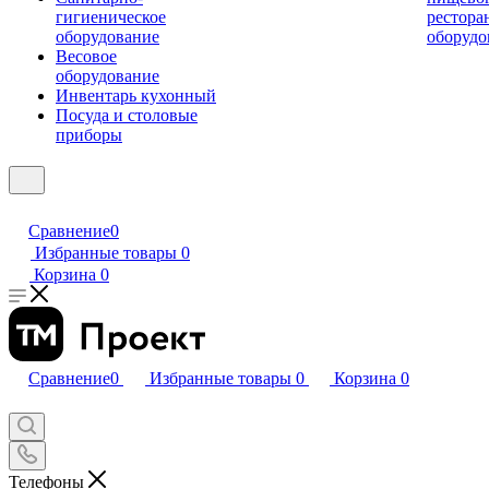
гигиеническое
рестора
оборудование
оборудо
Весовое
оборудование
Инвентарь кухонный
Посуда и столовые
приборы
Сравнение
0
Избранные товары
0
Корзина
0
Сравнение
0
Избранные товары
0
Корзина
0
Телефоны