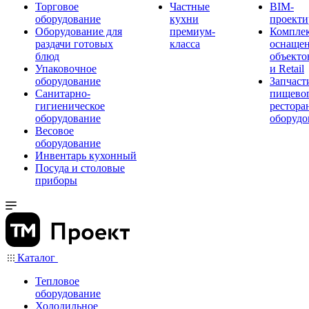
Торговое
Частные
BIM-
оборудование
кухни
проекти
Оборудование для
премиум-
Компле
раздачи готовых
класса
оснаще
блюд
объекто
Упаковочное
и Retail
оборудование
Запчаст
Санитарно-
пищевог
гигиеническое
рестора
оборудование
оборудо
Весовое
оборудование
Инвентарь кухонный
Посуда и столовые
приборы
Каталог
Тепловое
оборудование
Холодильное