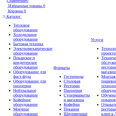
Сравнение
0
Избранные товары
0
Корзина
0
Каталог
Тепловое
оборудование
Холодильное
оборудование
Услуги
Бытовая техника
Электромеханическое
Техноло
оборудование
проекти
Пекарское и
Техниче
кондитерское
обслуж
оборудование
рестора
Форматы
Оборудование для
магазин
фаст-фуда
Гостиницы
Монтаж
Оборудование для
Столовая
пищево
пиццерии
Ресторан
техноло
Нейтральное
Пиццерия
оборудо
оборудование
Супермаркеты
Обучени
Кофейное
и магазины
поваров
оборудование
Кофейни
Открыт
Моечное
Пекарни
рестора
оборудование
Шаурмичные
ключ в 