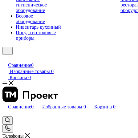
гигиеническое
рестора
оборудование
оборудо
Весовое
оборудование
Инвентарь кухонный
Посуда и столовые
приборы
Сравнение
0
Избранные товары
0
Корзина
0
Сравнение
0
Избранные товары
0
Корзина
0
Телефоны