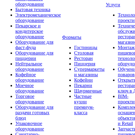
оборудование
Услуги
Бытовая техника
Электромеханическое
Техноло
оборудование
проекти
Пекарское и
Техниче
кондитерское
обслуж
оборудование
рестора
Форматы
Оборудование для
магазин
фаст-фуда
Гостиницы
Монтаж
Оборудование для
Столовая
пищево
пиццерии
Ресторан
техноло
Нейтральное
Пиццерия
оборудо
оборудование
Супермаркеты
Обучени
Кофейное
и магазины
поваров
оборудование
Кофейни
Открыт
Моечное
Пекарни
рестора
оборудование
Шаурмичные
ключ в 
Торговое
Частные
BIM-
оборудование
кухни
проекти
Оборудование для
премиум-
Компле
раздачи готовых
класса
оснаще
блюд
объекто
Упаковочное
и Retail
оборудование
Запчаст
Санитарно-
пищевог