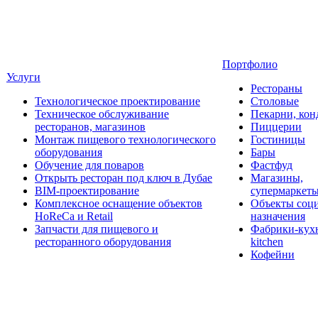
Портфолио
Услуги
Рестораны
Технологическое проектирование
Столовые
Техническое обслуживание
Пекарни, кон
ресторанов, магазинов
Пиццерии
Монтаж пищевого технологического
Гостиницы
оборудования
Бары
Обучение для поваров
Фастфуд
Открыть ресторан под ключ в Дубае
Магазины,
BIM-проектирование
супермаркет
Комплексное оснащение объектов
Объекты соц
HoReCa и Retail
назначения
Запчасти для пищевого и
Фабрики-кухн
ресторанного оборудования
kitchen
Кофейни