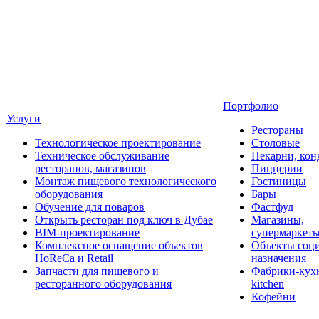
Портфолио
Услуги
Рестораны
Технологическое проектирование
Столовые
Техническое обслуживание
Пекарни, кон
ресторанов, магазинов
Пиццерии
Монтаж пищевого технологического
Гостиницы
оборудования
Бары
Обучение для поваров
Фастфуд
Открыть ресторан под ключ в Дубае
Магазины,
BIM-проектирование
супермаркет
Комплексное оснащение объектов
Объекты соц
HoReCa и Retail
назначения
Запчасти для пищевого и
Фабрики-кухн
ресторанного оборудования
kitchen
Кофейни