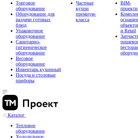
Торговое
Частные
BIM-
оборудование
кухни
проекти
Оборудование для
премиум-
Компле
раздачи готовых
класса
оснаще
блюд
объекто
Упаковочное
и Retail
оборудование
Запчаст
Санитарно-
пищевог
гигиеническое
рестора
оборудование
оборудо
Весовое
оборудование
Инвентарь кухонный
Посуда и столовые
приборы
Каталог
Тепловое
оборудование
Холодильное