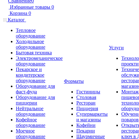
Сравнение
0
Избранные товары
0
Корзина
0
Каталог
Тепловое
оборудование
Холодильное
оборудование
Услуги
Бытовая техника
Электромеханическое
Техноло
оборудование
проекти
Пекарское и
Техниче
кондитерское
обслуж
оборудование
рестора
Форматы
Оборудование для
магазин
фаст-фуда
Гостиницы
Монтаж
Оборудование для
Столовая
пищево
пиццерии
Ресторан
техноло
Нейтральное
Пиццерия
оборудо
оборудование
Супермаркеты
Обучени
Кофейное
и магазины
поваров
оборудование
Кофейни
Открыт
Моечное
Пекарни
рестора
оборудование
Шаурмичные
ключ в 