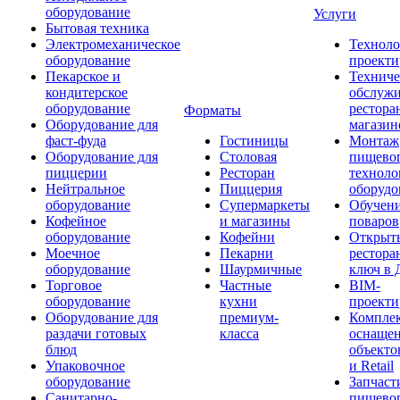
оборудование
Услуги
Бытовая техника
Электромеханическое
Техноло
оборудование
проекти
Пекарское и
Техниче
кондитерское
обслуж
оборудование
рестора
Форматы
Оборудование для
магазин
фаст-фуда
Гостиницы
Монтаж
Оборудование для
Столовая
пищево
пиццерии
Ресторан
техноло
Нейтральное
Пиццерия
оборудо
оборудование
Супермаркеты
Обучени
Кофейное
и магазины
поваров
оборудование
Кофейни
Открыт
Моечное
Пекарни
рестора
оборудование
Шаурмичные
ключ в 
Торговое
Частные
BIM-
оборудование
кухни
проекти
Оборудование для
премиум-
Компле
раздачи готовых
класса
оснаще
блюд
объекто
Упаковочное
и Retail
оборудование
Запчаст
Санитарно-
пищевог