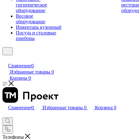
гигиеническое
рестора
оборудование
оборудо
Весовое
оборудование
Инвентарь кухонный
Посуда и столовые
приборы
Сравнение
0
Избранные товары
0
Корзина
0
Сравнение
0
Избранные товары
0
Корзина
0
Телефоны