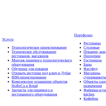
Портфолио
Услуги
Рестораны
Технологическое проектирование
Столовые
Техническое обслуживание
Пекарни, кон
ресторанов, магазинов
Пиццерии
Монтаж пищевого технологического
Гостиницы
оборудования
Бары
Обучение для поваров
Фастфуд
Открыть ресторан под ключ в Дубае
Магазины,
BIM-проектирование
супермаркет
Комплексное оснащение объектов
Объекты соц
HoReCa и Retail
назначения
Запчасти для пищевого и
Фабрики-кухн
ресторанного оборудования
kitchen
Кофейни