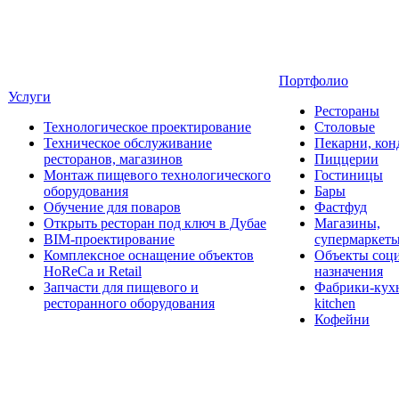
Портфолио
Услуги
Рестораны
Технологическое проектирование
Столовые
Техническое обслуживание
Пекарни, кон
ресторанов, магазинов
Пиццерии
Монтаж пищевого технологического
Гостиницы
оборудования
Бары
Обучение для поваров
Фастфуд
Открыть ресторан под ключ в Дубае
Магазины,
BIM-проектирование
супермаркет
Комплексное оснащение объектов
Объекты соц
HoReCa и Retail
назначения
Запчасти для пищевого и
Фабрики-кухн
ресторанного оборудования
kitchen
Кофейни