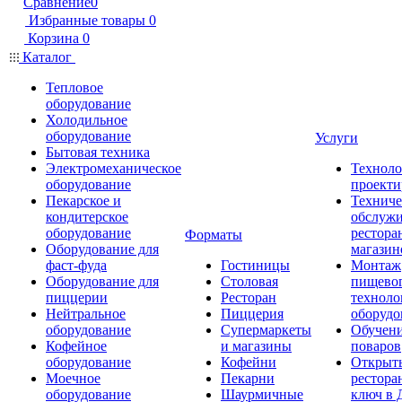
Сравнение
0
Избранные товары
0
Корзина
0
Каталог
Тепловое
оборудование
Холодильное
оборудование
Услуги
Бытовая техника
Электромеханическое
Техноло
оборудование
проекти
Пекарское и
Техниче
кондитерское
обслуж
оборудование
рестора
Форматы
Оборудование для
магазин
фаст-фуда
Гостиницы
Монтаж
Оборудование для
Столовая
пищево
пиццерии
Ресторан
техноло
Нейтральное
Пиццерия
оборудо
оборудование
Супермаркеты
Обучени
Кофейное
и магазины
поваров
оборудование
Кофейни
Открыт
Моечное
Пекарни
рестора
оборудование
Шаурмичные
ключ в 