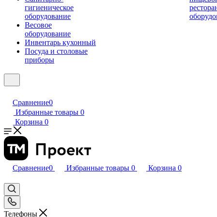
гигиеническое
рестора
оборудование
оборудо
Весовое
оборудование
Инвентарь кухонный
Посуда и столовые
приборы
Сравнение
0
Избранные товары
0
Корзина
0
Сравнение
0
Избранные товары
0
Корзина
0
Телефоны