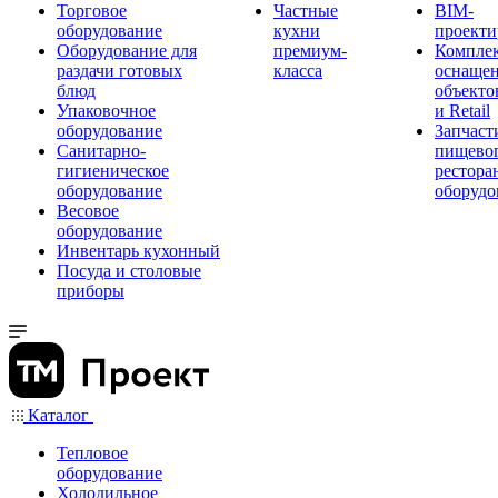
Торговое
Частные
BIM-
оборудование
кухни
проекти
Оборудование для
премиум-
Компле
раздачи готовых
класса
оснаще
блюд
объекто
Упаковочное
и Retail
оборудование
Запчаст
Санитарно-
пищевог
гигиеническое
рестора
оборудование
оборудо
Весовое
оборудование
Инвентарь кухонный
Посуда и столовые
приборы
Каталог
Тепловое
оборудование
Холодильное