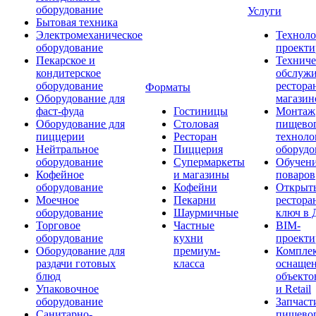
оборудование
Услуги
Бытовая техника
Электромеханическое
Техноло
оборудование
проекти
Пекарское и
Техниче
кондитерское
обслуж
оборудование
рестора
Форматы
Оборудование для
магазин
фаст-фуда
Гостиницы
Монтаж
Оборудование для
Столовая
пищево
пиццерии
Ресторан
техноло
Нейтральное
Пиццерия
оборудо
оборудование
Супермаркеты
Обучени
Кофейное
и магазины
поваров
оборудование
Кофейни
Открыт
Моечное
Пекарни
рестора
оборудование
Шаурмичные
ключ в 
Торговое
Частные
BIM-
оборудование
кухни
проекти
Оборудование для
премиум-
Компле
раздачи готовых
класса
оснаще
блюд
объекто
Упаковочное
и Retail
оборудование
Запчаст
Санитарно-
пищевог