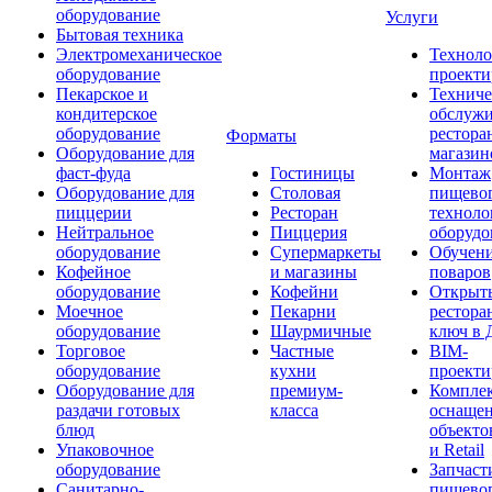
оборудование
Услуги
Бытовая техника
Электромеханическое
Техноло
оборудование
проекти
Пекарское и
Техниче
кондитерское
обслуж
оборудование
рестора
Форматы
Оборудование для
магазин
фаст-фуда
Гостиницы
Монтаж
Оборудование для
Столовая
пищево
пиццерии
Ресторан
техноло
Нейтральное
Пиццерия
оборудо
оборудование
Супермаркеты
Обучени
Кофейное
и магазины
поваров
оборудование
Кофейни
Открыт
Моечное
Пекарни
рестора
оборудование
Шаурмичные
ключ в 
Торговое
Частные
BIM-
оборудование
кухни
проекти
Оборудование для
премиум-
Компле
раздачи готовых
класса
оснаще
блюд
объекто
Упаковочное
и Retail
оборудование
Запчаст
Санитарно-
пищевог