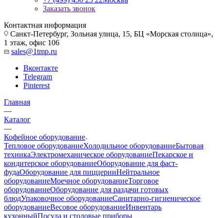
Заказать звонок
Контактная информация
Санкт-Петербург, Зольная улица, 15, БЦ «Морская столица»,
1 этаж, офис 106
sales@1tmp.ru
Вконтакте
Telegram
Pinterest
Главная
—
Каталог
—
Кофейное оборудование
Тепловое оборудование
Холодильное оборудование
Бытовая
техника
Электромеханическое оборудование
Пекарское и
кондитерское оборудование
Оборудование для фаст-
фуда
Оборудование для пиццерии
Нейтральное
оборудование
Моечное оборудование
Торговое
оборудование
Оборудование для раздачи готовых
блюд
Упаковочное оборудование
Санитарно-гигиеническое
оборудование
Весовое оборудование
Инвентарь
кухонный
Посуда и столовые приборы