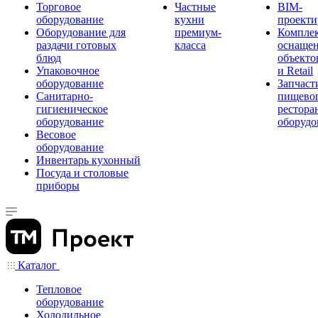
Торговое
Частные
BIM-
оборудование
кухни
проекти
Оборудование для
премиум-
Компле
раздачи готовых
класса
оснаще
блюд
объекто
Упаковочное
и Retail
оборудование
Запчаст
Санитарно-
пищевог
гигиеническое
рестора
оборудование
оборудо
Весовое
оборудование
Инвентарь кухонный
Посуда и столовые
приборы
Каталог
Тепловое
оборудование
Холодильное