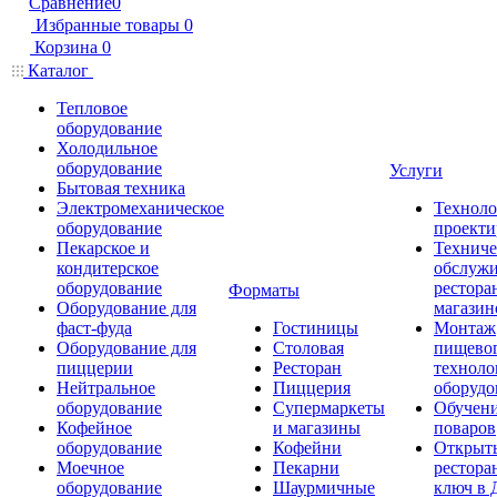
Сравнение
0
Избранные товары
0
Корзина
0
Каталог
Тепловое
оборудование
Холодильное
оборудование
Услуги
Бытовая техника
Электромеханическое
Техноло
оборудование
проекти
Пекарское и
Техниче
кондитерское
обслуж
оборудование
рестора
Форматы
Оборудование для
магазин
фаст-фуда
Гостиницы
Монтаж
Оборудование для
Столовая
пищево
пиццерии
Ресторан
техноло
Нейтральное
Пиццерия
оборудо
оборудование
Супермаркеты
Обучени
Кофейное
и магазины
поваров
оборудование
Кофейни
Открыт
Моечное
Пекарни
рестора
оборудование
Шаурмичные
ключ в 