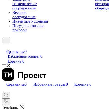
гигиеническое
рестора
оборудование
оборудо
Весовое
оборудование
Инвентарь кухонный
Посуда и столовые
приборы
Сравнение
0
Избранные товары
0
Корзина
0
Сравнение
0
Избранные товары
0
Корзина
0
Телефоны