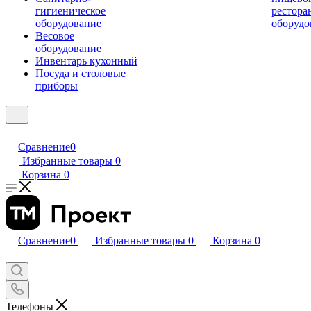
гигиеническое
рестора
оборудование
оборудо
Весовое
оборудование
Инвентарь кухонный
Посуда и столовые
приборы
Сравнение
0
Избранные товары
0
Корзина
0
Сравнение
0
Избранные товары
0
Корзина
0
Телефоны