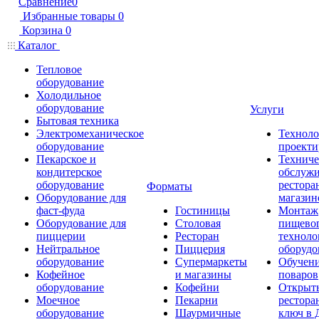
Сравнение
0
Избранные товары
0
Корзина
0
Каталог
Тепловое
оборудование
Холодильное
оборудование
Услуги
Бытовая техника
Электромеханическое
Техноло
оборудование
проекти
Пекарское и
Техниче
кондитерское
обслуж
оборудование
рестора
Форматы
Оборудование для
магазин
фаст-фуда
Гостиницы
Монтаж
Оборудование для
Столовая
пищево
пиццерии
Ресторан
техноло
Нейтральное
Пиццерия
оборудо
оборудование
Супермаркеты
Обучени
Кофейное
и магазины
поваров
оборудование
Кофейни
Открыт
Моечное
Пекарни
рестора
оборудование
Шаурмичные
ключ в 