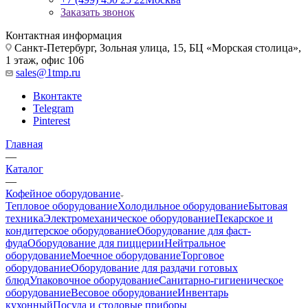
Заказать звонок
Контактная информация
Санкт-Петербург, Зольная улица, 15, БЦ «Морская столица»,
1 этаж, офис 106
sales@1tmp.ru
Вконтакте
Telegram
Pinterest
Главная
—
Каталог
—
Кофейное оборудование
Тепловое оборудование
Холодильное оборудование
Бытовая
техника
Электромеханическое оборудование
Пекарское и
кондитерское оборудование
Оборудование для фаст-
фуда
Оборудование для пиццерии
Нейтральное
оборудование
Моечное оборудование
Торговое
оборудование
Оборудование для раздачи готовых
блюд
Упаковочное оборудование
Санитарно-гигиеническое
оборудование
Весовое оборудование
Инвентарь
кухонный
Посуда и столовые приборы