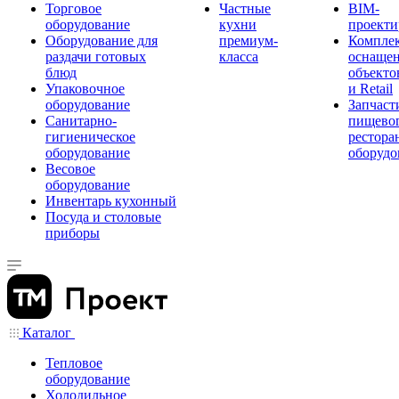
Торговое
Частные
BIM-
оборудование
кухни
проекти
Оборудование для
премиум-
Компле
раздачи готовых
класса
оснаще
блюд
объекто
Упаковочное
и Retail
оборудование
Запчаст
Санитарно-
пищевог
гигиеническое
рестора
оборудование
оборудо
Весовое
оборудование
Инвентарь кухонный
Посуда и столовые
приборы
Каталог
Тепловое
оборудование
Холодильное