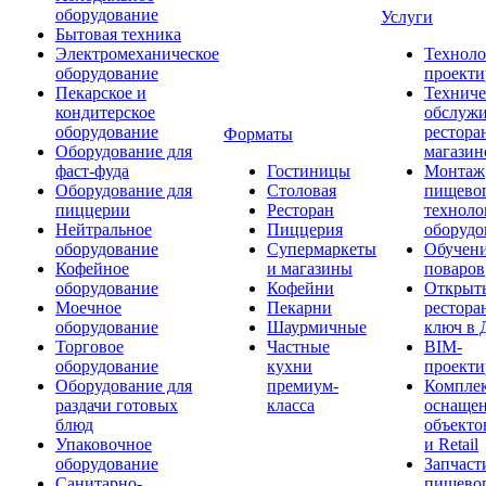
оборудование
Услуги
Бытовая техника
Электромеханическое
Техноло
оборудование
проекти
Пекарское и
Техниче
кондитерское
обслуж
оборудование
рестора
Форматы
Оборудование для
магазин
фаст-фуда
Гостиницы
Монтаж
Оборудование для
Столовая
пищево
пиццерии
Ресторан
техноло
Нейтральное
Пиццерия
оборудо
оборудование
Супермаркеты
Обучени
Кофейное
и магазины
поваров
оборудование
Кофейни
Открыт
Моечное
Пекарни
рестора
оборудование
Шаурмичные
ключ в 
Торговое
Частные
BIM-
оборудование
кухни
проекти
Оборудование для
премиум-
Компле
раздачи готовых
класса
оснаще
блюд
объекто
Упаковочное
и Retail
оборудование
Запчаст
Санитарно-
пищевог