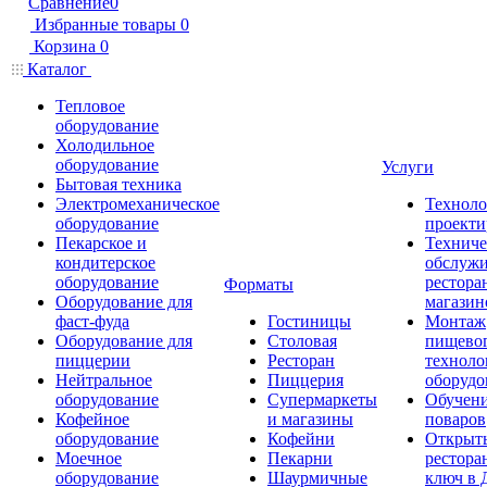
Сравнение
0
Избранные товары
0
Корзина
0
Каталог
Тепловое
оборудование
Холодильное
оборудование
Услуги
Бытовая техника
Электромеханическое
Техноло
оборудование
проекти
Пекарское и
Техниче
кондитерское
обслуж
оборудование
рестора
Форматы
Оборудование для
магазин
фаст-фуда
Гостиницы
Монтаж
Оборудование для
Столовая
пищево
пиццерии
Ресторан
техноло
Нейтральное
Пиццерия
оборудо
оборудование
Супермаркеты
Обучени
Кофейное
и магазины
поваров
оборудование
Кофейни
Открыт
Моечное
Пекарни
рестора
оборудование
Шаурмичные
ключ в 