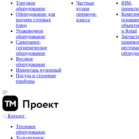
Торговое
Частные
BIM-
оборудование
кухни
проекти
Оборудование для
премиум-
Компле
раздачи готовых
класса
оснаще
блюд
объекто
Упаковочное
и Retail
оборудование
Запчаст
Санитарно-
пищевог
гигиеническое
рестора
оборудование
оборудо
Весовое
оборудование
Инвентарь кухонный
Посуда и столовые
приборы
Каталог
Тепловое
оборудование
Холодильное