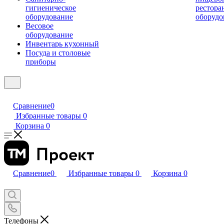
гигиеническое
рестора
оборудование
оборудо
Весовое
оборудование
Инвентарь кухонный
Посуда и столовые
приборы
Сравнение
0
Избранные товары
0
Корзина
0
Сравнение
0
Избранные товары
0
Корзина
0
Телефоны