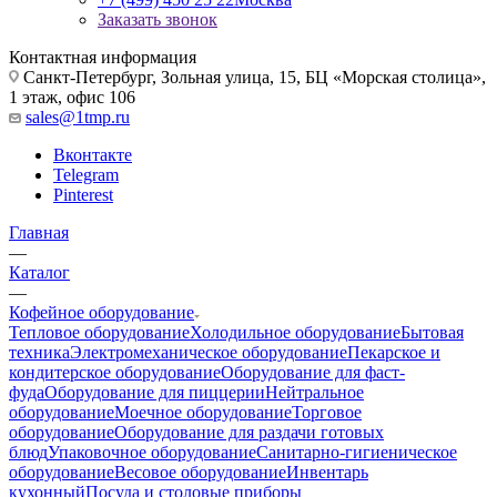
Заказать звонок
Контактная информация
Санкт-Петербург, Зольная улица, 15, БЦ «Морская столица»,
1 этаж, офис 106
sales@1tmp.ru
Вконтакте
Telegram
Pinterest
Главная
—
Каталог
—
Кофейное оборудование
Тепловое оборудование
Холодильное оборудование
Бытовая
техника
Электромеханическое оборудование
Пекарское и
кондитерское оборудование
Оборудование для фаст-
фуда
Оборудование для пиццерии
Нейтральное
оборудование
Моечное оборудование
Торговое
оборудование
Оборудование для раздачи готовых
блюд
Упаковочное оборудование
Санитарно-гигиеническое
оборудование
Весовое оборудование
Инвентарь
кухонный
Посуда и столовые приборы