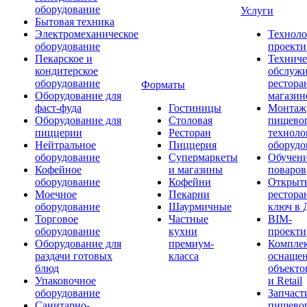
оборудование
Услуги
Бытовая техника
Электромеханическое
Техноло
оборудование
проекти
Пекарское и
Техниче
кондитерское
обслуж
оборудование
рестора
Форматы
Оборудование для
магазин
фаст-фуда
Гостиницы
Монтаж
Оборудование для
Столовая
пищево
пиццерии
Ресторан
техноло
Нейтральное
Пиццерия
оборудо
оборудование
Супермаркеты
Обучени
Кофейное
и магазины
поваров
оборудование
Кофейни
Открыт
Моечное
Пекарни
рестора
оборудование
Шаурмичные
ключ в 
Торговое
Частные
BIM-
оборудование
кухни
проекти
Оборудование для
премиум-
Компле
раздачи готовых
класса
оснаще
блюд
объекто
Упаковочное
и Retail
оборудование
Запчаст
Санитарно-
пищевог