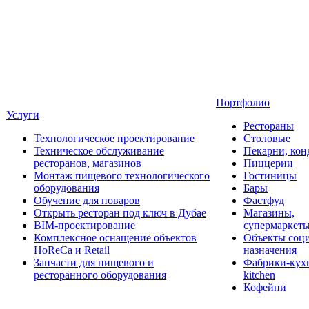
Портфолио
Услуги
Рестораны
Технологическое проектирование
Столовые
Техническое обслуживание
Пекарни, кон
ресторанов, магазинов
Пиццерии
Монтаж пищевого технологического
Гостиницы
оборудования
Бары
Обучение для поваров
Фастфуд
Открыть ресторан под ключ в Дубае
Магазины,
BIM-проектирование
супермаркет
Комплексное оснащение объектов
Объекты соц
HoReCa и Retail
назначения
Запчасти для пищевого и
Фабрики-кухн
ресторанного оборудования
kitchen
Кофейни