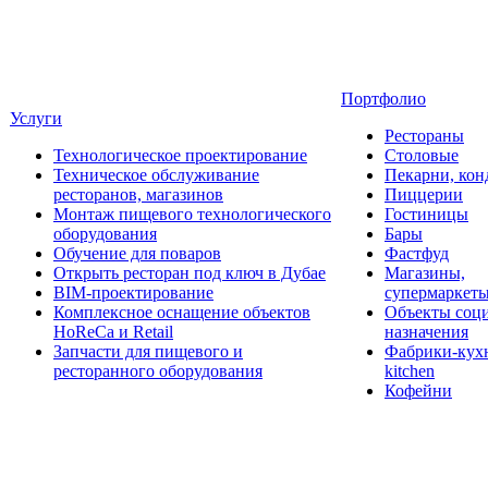
Портфолио
Услуги
Рестораны
Технологическое проектирование
Столовые
Техническое обслуживание
Пекарни, кон
ресторанов, магазинов
Пиццерии
Монтаж пищевого технологического
Гостиницы
оборудования
Бары
Обучение для поваров
Фастфуд
Открыть ресторан под ключ в Дубае
Магазины,
BIM-проектирование
супермаркет
Комплексное оснащение объектов
Объекты соц
HoReCa и Retail
назначения
Запчасти для пищевого и
Фабрики-кухн
ресторанного оборудования
kitchen
Кофейни