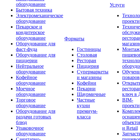
оборудование
Услуги
Бытовая техника
Электромеханическое
Техноло
оборудование
проекти
Пекарское и
Техниче
кондитерское
обслуж
оборудование
рестора
Форматы
Оборудование для
магазин
фаст-фуда
Гостиницы
Монтаж
Оборудование для
Столовая
пищево
пиццерии
Ресторан
техноло
Нейтральное
Пиццерия
оборудо
оборудование
Супермаркеты
Обучени
Кофейное
и магазины
поваров
оборудование
Кофейни
Открыт
Моечное
Пекарни
рестора
оборудование
Шаурмичные
ключ в 
Торговое
Частные
BIM-
оборудование
кухни
проекти
Оборудование для
премиум-
Компле
раздачи готовых
класса
оснаще
блюд
объекто
Упаковочное
и Retail
оборудование
Запчаст
Санитарно-
пищевог