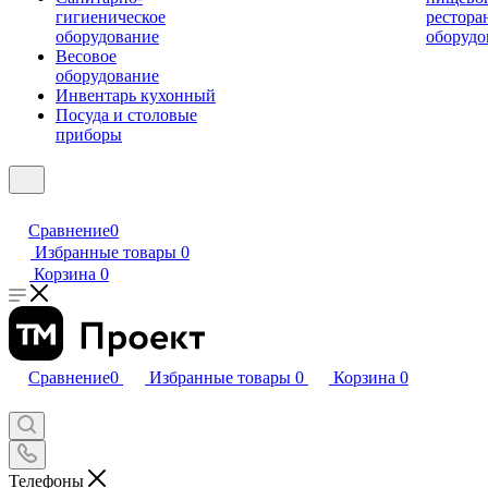
гигиеническое
рестора
оборудование
оборудо
Весовое
оборудование
Инвентарь кухонный
Посуда и столовые
приборы
Сравнение
0
Избранные товары
0
Корзина
0
Сравнение
0
Избранные товары
0
Корзина
0
Телефоны