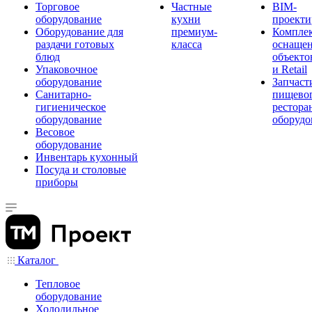
Торговое
Частные
BIM-
оборудование
кухни
проекти
Оборудование для
премиум-
Компле
раздачи готовых
класса
оснаще
блюд
объекто
Упаковочное
и Retail
оборудование
Запчаст
Санитарно-
пищевог
гигиеническое
рестора
оборудование
оборудо
Весовое
оборудование
Инвентарь кухонный
Посуда и столовые
приборы
Каталог
Тепловое
оборудование
Холодильное