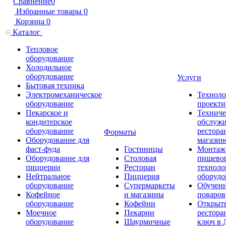
Сравнение
0
Избранные товары
0
Корзина
0
Каталог
Тепловое
оборудование
Холодильное
оборудование
Услуги
Бытовая техника
Электромеханическое
Техноло
оборудование
проекти
Пекарское и
Техниче
кондитерское
обслуж
оборудование
рестора
Форматы
Оборудование для
магазин
фаст-фуда
Гостиницы
Монтаж
Оборудование для
Столовая
пищево
пиццерии
Ресторан
техноло
Нейтральное
Пиццерия
оборудо
оборудование
Супермаркеты
Обучени
Кофейное
и магазины
поваров
оборудование
Кофейни
Открыт
Моечное
Пекарни
рестора
оборудование
Шаурмичные
ключ в 