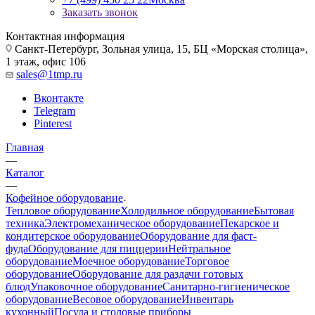
Заказать звонок
Контактная информация
Санкт-Петербург, Зольная улица, 15, БЦ «Морская столица»,
1 этаж, офис 106
sales@1tmp.ru
Вконтакте
Telegram
Pinterest
Главная
—
Каталог
—
Кофейное оборудование
Тепловое оборудование
Холодильное оборудование
Бытовая
техника
Электромеханическое оборудование
Пекарское и
кондитерское оборудование
Оборудование для фаст-
фуда
Оборудование для пиццерии
Нейтральное
оборудование
Моечное оборудование
Торговое
оборудование
Оборудование для раздачи готовых
блюд
Упаковочное оборудование
Санитарно-гигиеническое
оборудование
Весовое оборудование
Инвентарь
кухонный
Посуда и столовые приборы