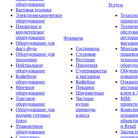
оборудование
Услуги
Бытовая техника
Электромеханическое
Техноло
оборудование
проекти
Пекарское и
Техниче
кондитерское
обслуж
оборудование
рестора
Форматы
Оборудование для
магазин
фаст-фуда
Гостиницы
Монтаж
Оборудование для
Столовая
пищево
пиццерии
Ресторан
техноло
Нейтральное
Пиццерия
оборудо
оборудование
Супермаркеты
Обучени
Кофейное
и магазины
поваров
оборудование
Кофейни
Открыт
Моечное
Пекарни
рестора
оборудование
Шаурмичные
ключ в 
Торговое
Частные
BIM-
оборудование
кухни
проекти
Оборудование для
премиум-
Компле
раздачи готовых
класса
оснаще
блюд
объекто
Упаковочное
и Retail
оборудование
Запчаст
Санитарно-
пищевог