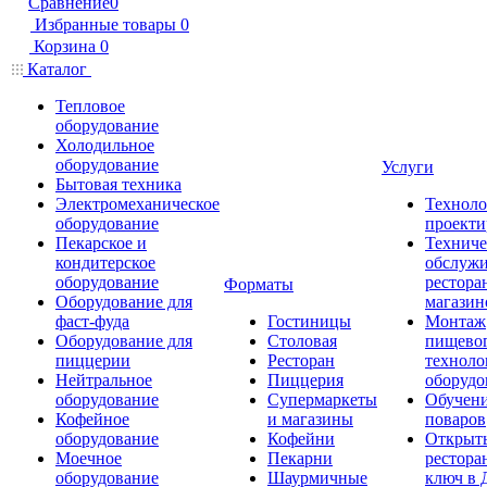
Сравнение
0
Избранные товары
0
Корзина
0
Каталог
Тепловое
оборудование
Холодильное
оборудование
Услуги
Бытовая техника
Электромеханическое
Техноло
оборудование
проекти
Пекарское и
Техниче
кондитерское
обслуж
оборудование
рестора
Форматы
Оборудование для
магазин
фаст-фуда
Гостиницы
Монтаж
Оборудование для
Столовая
пищево
пиццерии
Ресторан
техноло
Нейтральное
Пиццерия
оборудо
оборудование
Супермаркеты
Обучени
Кофейное
и магазины
поваров
оборудование
Кофейни
Открыт
Моечное
Пекарни
рестора
оборудование
Шаурмичные
ключ в 