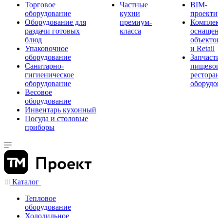
Торговое
Частные
BIM-
оборудование
кухни
проекти
Оборудование для
премиум-
Компле
раздачи готовых
класса
оснаще
блюд
объекто
Упаковочное
и Retail
оборудование
Запчаст
Санитарно-
пищевог
гигиеническое
рестора
оборудование
оборудо
Весовое
оборудование
Инвентарь кухонный
Посуда и столовые
приборы
Каталог
Тепловое
оборудование
Холодильное