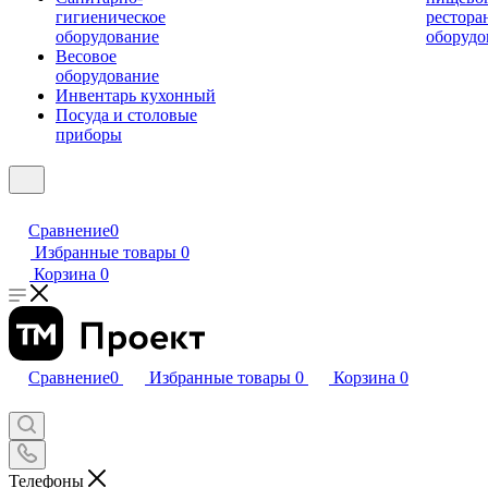
гигиеническое
рестора
оборудование
оборудо
Весовое
оборудование
Инвентарь кухонный
Посуда и столовые
приборы
Сравнение
0
Избранные товары
0
Корзина
0
Сравнение
0
Избранные товары
0
Корзина
0
Телефоны