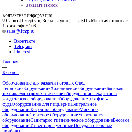
Заказать звонок
Контактная информация
Санкт-Петербург, Зольная улица, 15, БЦ «Морская столица»,
1 этаж, офис 106
sales@1tmp.ru
Вконтакте
Telegram
Pinterest
Главная
—
Каталог
—
Оборудование для раздачи готовых блюд
Тепловое оборудование
Холодильное оборудование
Бытовая
техника
Электромеханическое оборудование
Пекарское и
кондитерское оборудование
Оборудование для фаст-
фуда
Оборудование для пиццерии
Нейтральное
оборудование
Кофейное оборудование
Моечное
оборудование
Торговое оборудование
Упаковочное
оборудование
Санитарно-гигиеническое оборудование
Весовое
оборудование
Инвентарь кухонный
Посуда и столовые
приборы