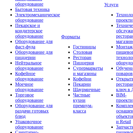
оборудование
Услуги
Бытовая техника
Электромеханическое
Техноло
оборудование
проекти
Пекарское и
Техниче
кондитерское
обслуж
оборудование
рестора
Форматы
Оборудование для
магазин
фаст-фуда
Гостиницы
Монтаж
Оборудование для
Столовая
пищево
пиццерии
Ресторан
техноло
Нейтральное
Пиццерия
оборудо
оборудование
Супермаркеты
Обучени
Кофейное
и магазины
поваров
оборудование
Кофейни
Открыт
Моечное
Пекарни
рестора
оборудование
Шаурмичные
ключ в 
Торговое
Частные
BIM-
оборудование
кухни
проекти
Оборудование для
премиум-
Компле
раздачи готовых
класса
оснаще
блюд
объекто
Упаковочное
и Retail
оборудование
Запчаст
Санитарно-
пищевог