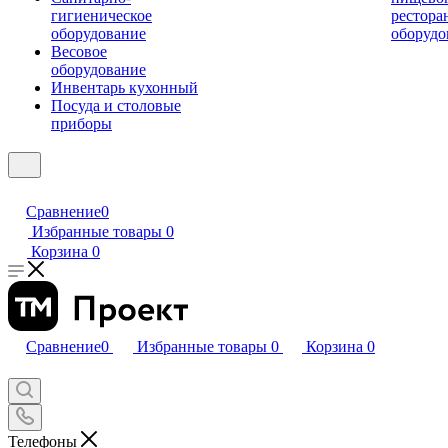
гигиеническое
рестора
оборудование
оборудо
Весовое
оборудование
Инвентарь кухонный
Посуда и столовые
приборы
Сравнение
0
Избранные товары
0
Корзина
0
Сравнение
0
Избранные товары
0
Корзина
0
Телефоны