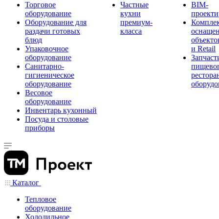
Торговое
Частные
BIM-
оборудование
кухни
проекти
Оборудование для
премиум-
Компле
раздачи готовых
класса
оснаще
блюд
объекто
Упаковочное
и Retail
оборудование
Запчаст
Санитарно-
пищевог
гигиеническое
рестора
оборудование
оборудо
Весовое
оборудование
Инвентарь кухонный
Посуда и столовые
приборы
Каталог
Тепловое
оборудование
Холодильное