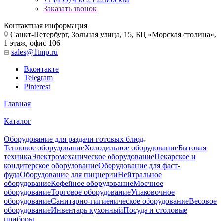
Заказать звонок
Контактная информация
Санкт-Петербург, Зольная улица, 15, БЦ «Морская столица»,
1 этаж, офис 106
sales@1tmp.ru
Вконтакте
Telegram
Pinterest
Главная
—
Каталог
—
Оборудование для раздачи готовых блюд
Тепловое оборудование
Холодильное оборудование
Бытовая
техника
Электромеханическое оборудование
Пекарское и
кондитерское оборудование
Оборудование для фаст-
фуда
Оборудование для пиццерии
Нейтральное
оборудование
Кофейное оборудование
Моечное
оборудование
Торговое оборудование
Упаковочное
оборудование
Санитарно-гигиеническое оборудование
Весовое
оборудование
Инвентарь кухонный
Посуда и столовые
приборы