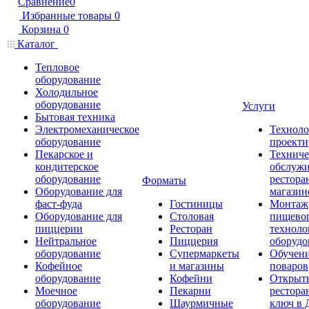
Сравнение
0
Избранные товары
0
Корзина
0
Каталог
Тепловое
оборудование
Холодильное
оборудование
Услуги
Бытовая техника
Электромеханическое
Техноло
оборудование
проекти
Пекарское и
Техниче
кондитерское
обслуж
оборудование
рестора
Форматы
Оборудование для
магазин
фаст-фуда
Гостиницы
Монтаж
Оборудование для
Столовая
пищево
пиццерии
Ресторан
техноло
Нейтральное
Пиццерия
оборудо
оборудование
Супермаркеты
Обучени
Кофейное
и магазины
поваров
оборудование
Кофейни
Открыт
Моечное
Пекарни
рестора
оборудование
Шаурмичные
ключ в 