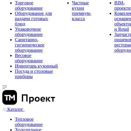
Торговое
Частные
BIM-
оборудование
кухни
проекти
Оборудование для
премиум-
Компле
раздачи готовых
класса
оснаще
блюд
объекто
Упаковочное
и Retail
оборудование
Запчаст
Санитарно-
пищевог
гигиеническое
рестора
оборудование
оборудо
Весовое
оборудование
Инвентарь кухонный
Посуда и столовые
приборы
Каталог
Тепловое
оборудование
Холодильное