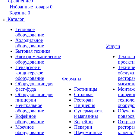
Сравнение
0
Избранные товары
0
Корзина
0
Каталог
Тепловое
оборудование
Холодильное
оборудование
Услуги
Бытовая техника
Электромеханическое
Техноло
оборудование
проекти
Пекарское и
Техниче
кондитерское
обслуж
оборудование
рестора
Форматы
Оборудование для
магазин
фаст-фуда
Гостиницы
Монтаж
Оборудование для
Столовая
пищево
пиццерии
Ресторан
техноло
Нейтральное
Пиццерия
оборудо
оборудование
Супермаркеты
Обучени
Кофейное
и магазины
поваров
оборудование
Кофейни
Открыт
Моечное
Пекарни
рестора
оборудование
Шаурмичные
ключ в 