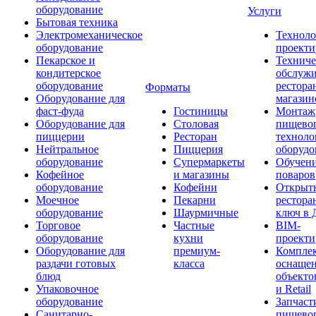
оборудование
Услуги
Бытовая техника
Электромеханическое
Техноло
оборудование
проекти
Пекарское и
Техниче
кондитерское
обслуж
оборудование
рестора
Форматы
Оборудование для
магазин
фаст-фуда
Гостиницы
Монтаж
Оборудование для
Столовая
пищево
пиццерии
Ресторан
техноло
Нейтральное
Пиццерия
оборудо
оборудование
Супермаркеты
Обучени
Кофейное
и магазины
поваров
оборудование
Кофейни
Открыт
Моечное
Пекарни
рестора
оборудование
Шаурмичные
ключ в 
Торговое
Частные
BIM-
оборудование
кухни
проекти
Оборудование для
премиум-
Компле
раздачи готовых
класса
оснаще
блюд
объекто
Упаковочное
и Retail
оборудование
Запчаст
Санитарно-
пищевог