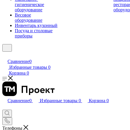
гигиеническое
рестора
оборудование
оборудо
Весовое
оборудование
Инвентарь кухонный
Посуда и столовые
приборы
Сравнение
0
Избранные товары
0
Корзина
0
Сравнение
0
Избранные товары
0
Корзина
0
Телефоны