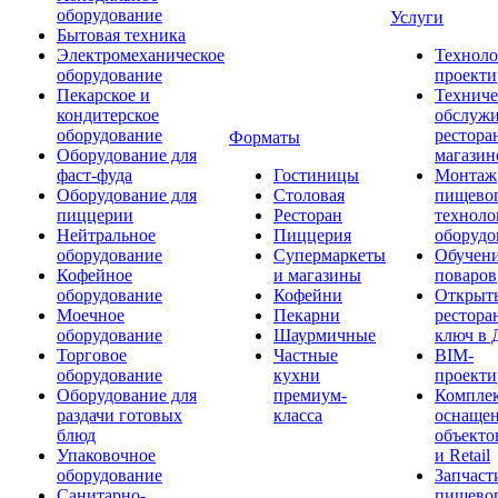
оборудование
Услуги
Бытовая техника
Электромеханическое
Техноло
оборудование
проекти
Пекарское и
Техниче
кондитерское
обслуж
оборудование
рестора
Форматы
Оборудование для
магазин
фаст-фуда
Гостиницы
Монтаж
Оборудование для
Столовая
пищево
пиццерии
Ресторан
техноло
Нейтральное
Пиццерия
оборудо
оборудование
Супермаркеты
Обучени
Кофейное
и магазины
поваров
оборудование
Кофейни
Открыт
Моечное
Пекарни
рестора
оборудование
Шаурмичные
ключ в 
Торговое
Частные
BIM-
оборудование
кухни
проекти
Оборудование для
премиум-
Компле
раздачи готовых
класса
оснаще
блюд
объекто
Упаковочное
и Retail
оборудование
Запчаст
Санитарно-
пищевог