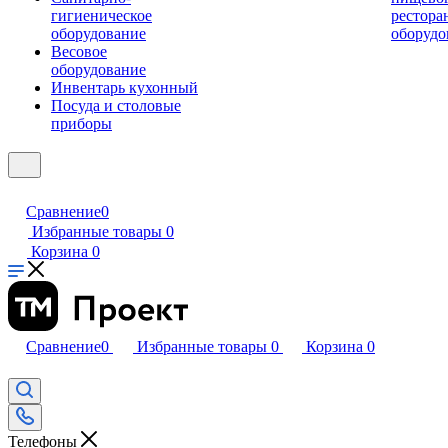
гигиеническое
рестора
оборудование
оборудо
Весовое
оборудование
Инвентарь кухонный
Посуда и столовые
приборы
Сравнение
0
Избранные товары
0
Корзина
0
Сравнение
0
Избранные товары
0
Корзина
0
Телефоны