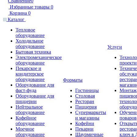
Сравнение
0
Избранные товары
0
Корзина
0
Каталог
Тепловое
оборудование
Холодильное
оборудование
Услуги
Бытовая техника
Электромеханическое
Техноло
оборудование
проекти
Пекарское и
Техниче
кондитерское
обслуж
оборудование
рестора
Форматы
Оборудование для
магазин
фаст-фуда
Гостиницы
Монтаж
Оборудование для
Столовая
пищево
пиццерии
Ресторан
техноло
Нейтральное
Пиццерия
оборудо
оборудование
Супермаркеты
Обучени
Кофейное
и магазины
поваров
оборудование
Кофейни
Открыт
Моечное
Пекарни
рестора
оборудование
Шаурмичные
ключ в 