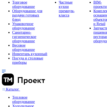
Торговое
Частные
BIM-
оборудование
кухни
проекти
Оборудование для
премиум-
Компле
раздачи готовых
класса
оснаще
блюд
объекто
Упаковочное
и Retail
оборудование
Запчаст
Санитарно-
пищевог
гигиеническое
рестора
оборудование
оборудо
Весовое
оборудование
Инвентарь кухонный
Посуда и столовые
приборы
Каталог
Тепловое
оборудование
Холодильное