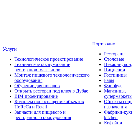
Портфолио
Услуги
Рестораны
Технологическое проектирование
Столовые
Техническое обслуживание
Пекарни, кон
ресторанов, магазинов
Пиццерии
Монтаж пищевого технологического
Гостиницы
оборудования
Бары
Обучение для поваров
Фастфуд
Открыть ресторан под ключ в Дубае
Магазины,
BIM-проектирование
супермаркет
Комплексное оснащение объектов
Объекты соц
HoReCa и Retail
назначения
Запчасти для пищевого и
Фабрики-кухн
ресторанного оборудования
kitchen
Кофейни