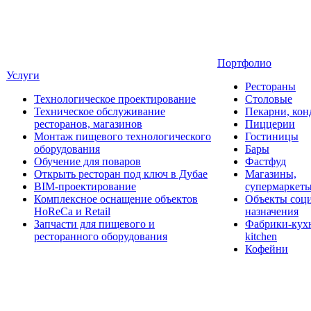
Портфолио
Услуги
Рестораны
Технологическое проектирование
Столовые
Техническое обслуживание
Пекарни, кон
ресторанов, магазинов
Пиццерии
Монтаж пищевого технологического
Гостиницы
оборудования
Бары
Обучение для поваров
Фастфуд
Открыть ресторан под ключ в Дубае
Магазины,
BIM-проектирование
супермаркет
Комплексное оснащение объектов
Объекты соц
HoReCa и Retail
назначения
Запчасти для пищевого и
Фабрики-кухн
ресторанного оборудования
kitchen
Кофейни