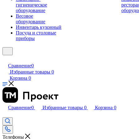
гигиеническое
рестора
оборудование
оборудо
Весовое
оборудование
Инвентарь кухонный
Посуда и столовые
приборы
Сравнение
0
Избранные товары
0
Корзина
0
Сравнение
0
Избранные товары
0
Корзина
0
Телефоны