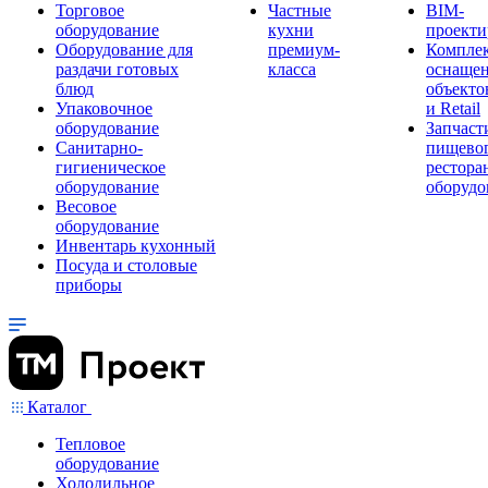
Торговое
Частные
BIM-
оборудование
кухни
проекти
Оборудование для
премиум-
Компле
раздачи готовых
класса
оснаще
блюд
объекто
Упаковочное
и Retail
оборудование
Запчаст
Санитарно-
пищевог
гигиеническое
рестора
оборудование
оборудо
Весовое
оборудование
Инвентарь кухонный
Посуда и столовые
приборы
Каталог
Тепловое
оборудование
Холодильное