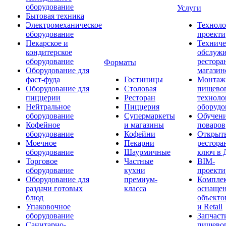
оборудование
Услуги
Бытовая техника
Электромеханическое
Техноло
оборудование
проекти
Пекарское и
Техниче
кондитерское
обслуж
оборудование
рестора
Форматы
Оборудование для
магазин
фаст-фуда
Гостиницы
Монтаж
Оборудование для
Столовая
пищево
пиццерии
Ресторан
техноло
Нейтральное
Пиццерия
оборудо
оборудование
Супермаркеты
Обучени
Кофейное
и магазины
поваров
оборудование
Кофейни
Открыт
Моечное
Пекарни
рестора
оборудование
Шаурмичные
ключ в 
Торговое
Частные
BIM-
оборудование
кухни
проекти
Оборудование для
премиум-
Компле
раздачи готовых
класса
оснаще
блюд
объекто
Упаковочное
и Retail
оборудование
Запчаст
Санитарно-
пищевог