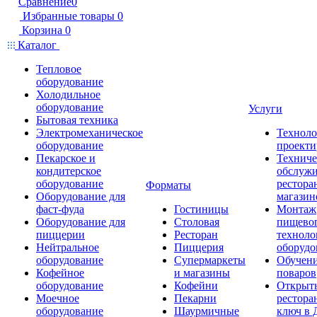
Сравнение
0
Избранные товары
0
Корзина
0
Каталог
Тепловое
оборудование
Холодильное
оборудование
Услуги
Бытовая техника
Электромеханическое
Техноло
оборудование
проекти
Пекарское и
Техниче
кондитерское
обслуж
оборудование
рестора
Форматы
Оборудование для
магазин
фаст-фуда
Гостиницы
Монтаж
Оборудование для
Столовая
пищево
пиццерии
Ресторан
техноло
Нейтральное
Пиццерия
оборудо
оборудование
Супермаркеты
Обучени
Кофейное
и магазины
поваров
оборудование
Кофейни
Открыт
Моечное
Пекарни
рестора
оборудование
Шаурмичные
ключ в 