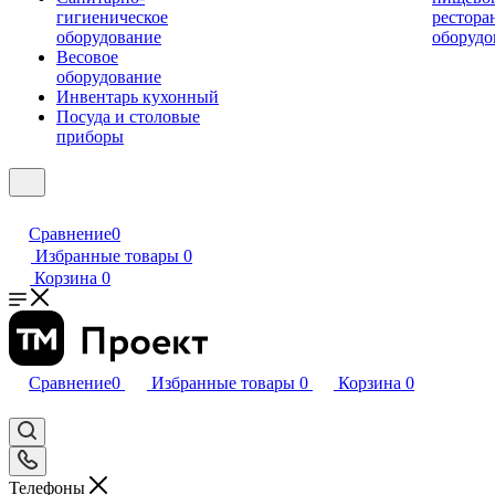
гигиеническое
рестора
оборудование
оборудо
Весовое
оборудование
Инвентарь кухонный
Посуда и столовые
приборы
Сравнение
0
Избранные товары
0
Корзина
0
Сравнение
0
Избранные товары
0
Корзина
0
Телефоны