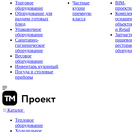
Торговое
Частные
BIM-
оборудование
кухни
проекти
Оборудование для
премиум-
Компле
раздачи готовых
класса
оснаще
блюд
объекто
Упаковочное
и Retail
оборудование
Запчаст
Санитарно-
пищевог
гигиеническое
рестора
оборудование
оборудо
Весовое
оборудование
Инвентарь кухонный
Посуда и столовые
приборы
Каталог
Тепловое
оборудование
Холодильное