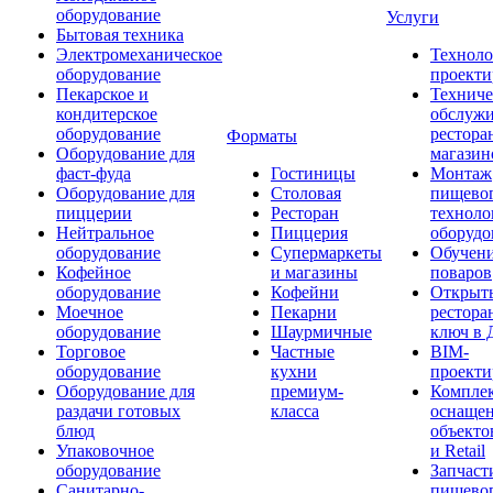
оборудование
Услуги
Бытовая техника
Электромеханическое
Техноло
оборудование
проекти
Пекарское и
Техниче
кондитерское
обслуж
оборудование
рестора
Форматы
Оборудование для
магазин
фаст-фуда
Гостиницы
Монтаж
Оборудование для
Столовая
пищево
пиццерии
Ресторан
техноло
Нейтральное
Пиццерия
оборудо
оборудование
Супермаркеты
Обучени
Кофейное
и магазины
поваров
оборудование
Кофейни
Открыт
Моечное
Пекарни
рестора
оборудование
Шаурмичные
ключ в 
Торговое
Частные
BIM-
оборудование
кухни
проекти
Оборудование для
премиум-
Компле
раздачи готовых
класса
оснаще
блюд
объекто
Упаковочное
и Retail
оборудование
Запчаст
Санитарно-
пищевог