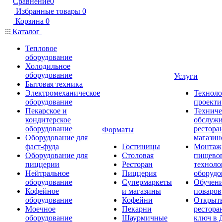
Сравнение
0
Избранные товары
0
Корзина
0
Каталог
Тепловое
оборудование
Холодильное
оборудование
Услуги
Бытовая техника
Электромеханическое
Техноло
оборудование
проекти
Пекарское и
Техниче
кондитерское
обслуж
оборудование
рестора
Форматы
Оборудование для
магазин
фаст-фуда
Гостиницы
Монтаж
Оборудование для
Столовая
пищево
пиццерии
Ресторан
техноло
Нейтральное
Пиццерия
оборудо
оборудование
Супермаркеты
Обучени
Кофейное
и магазины
поваров
оборудование
Кофейни
Открыт
Моечное
Пекарни
рестора
оборудование
Шаурмичные
ключ в 