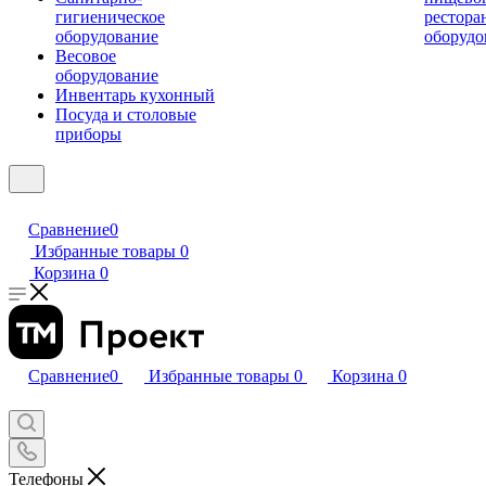
гигиеническое
рестора
оборудование
оборудо
Весовое
оборудование
Инвентарь кухонный
Посуда и столовые
приборы
Сравнение
0
Избранные товары
0
Корзина
0
Сравнение
0
Избранные товары
0
Корзина
0
Телефоны