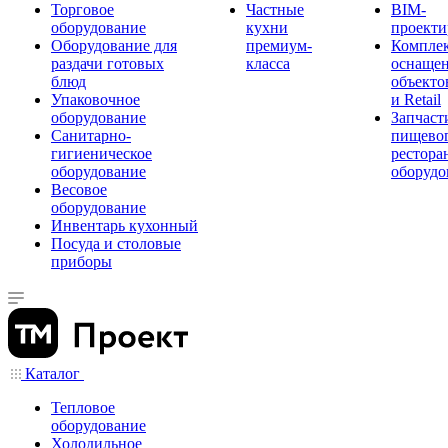
Торговое
Частные
BIM-
оборудование
кухни
проекти
Оборудование для
премиум-
Компле
раздачи готовых
класса
оснаще
блюд
объекто
Упаковочное
и Retail
оборудование
Запчаст
Санитарно-
пищевог
гигиеническое
рестора
оборудование
оборудо
Весовое
оборудование
Инвентарь кухонный
Посуда и столовые
приборы
Каталог
Тепловое
оборудование
Холодильное