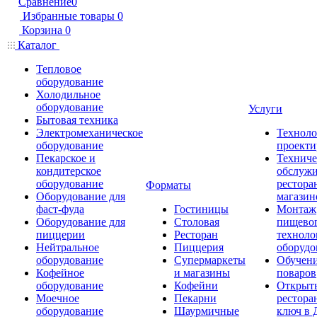
Сравнение
0
Избранные товары
0
Корзина
0
Каталог
Тепловое
оборудование
Холодильное
оборудование
Услуги
Бытовая техника
Электромеханическое
Техноло
оборудование
проекти
Пекарское и
Техниче
кондитерское
обслуж
оборудование
рестора
Форматы
Оборудование для
магазин
фаст-фуда
Гостиницы
Монтаж
Оборудование для
Столовая
пищево
пиццерии
Ресторан
техноло
Нейтральное
Пиццерия
оборудо
оборудование
Супермаркеты
Обучени
Кофейное
и магазины
поваров
оборудование
Кофейни
Открыт
Моечное
Пекарни
рестора
оборудование
Шаурмичные
ключ в 