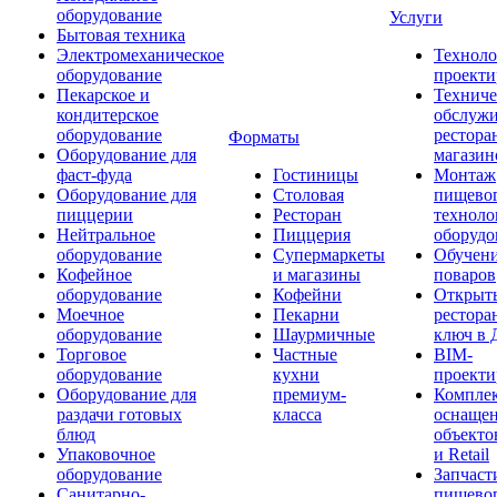
оборудование
Услуги
Бытовая техника
Электромеханическое
Техноло
оборудование
проекти
Пекарское и
Техниче
кондитерское
обслуж
оборудование
рестора
Форматы
Оборудование для
магазин
фаст-фуда
Гостиницы
Монтаж
Оборудование для
Столовая
пищево
пиццерии
Ресторан
техноло
Нейтральное
Пиццерия
оборудо
оборудование
Супермаркеты
Обучени
Кофейное
и магазины
поваров
оборудование
Кофейни
Открыт
Моечное
Пекарни
рестора
оборудование
Шаурмичные
ключ в 
Торговое
Частные
BIM-
оборудование
кухни
проекти
Оборудование для
премиум-
Компле
раздачи готовых
класса
оснаще
блюд
объекто
Упаковочное
и Retail
оборудование
Запчаст
Санитарно-
пищевог