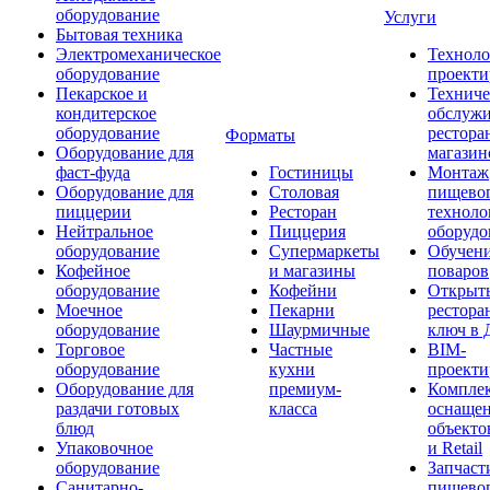
оборудование
Услуги
Бытовая техника
Электромеханическое
Техноло
оборудование
проекти
Пекарское и
Техниче
кондитерское
обслуж
оборудование
рестора
Форматы
Оборудование для
магазин
фаст-фуда
Гостиницы
Монтаж
Оборудование для
Столовая
пищево
пиццерии
Ресторан
техноло
Нейтральное
Пиццерия
оборудо
оборудование
Супермаркеты
Обучени
Кофейное
и магазины
поваров
оборудование
Кофейни
Открыт
Моечное
Пекарни
рестора
оборудование
Шаурмичные
ключ в 
Торговое
Частные
BIM-
оборудование
кухни
проекти
Оборудование для
премиум-
Компле
раздачи готовых
класса
оснаще
блюд
объекто
Упаковочное
и Retail
оборудование
Запчаст
Санитарно-
пищевог