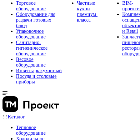
Торговое
Частные
BIM-
оборудование
кухни
проекти
Оборудование для
премиум-
Компле
раздачи готовых
класса
оснаще
блюд
объекто
Упаковочное
и Retail
оборудование
Запчаст
Санитарно-
пищевог
гигиеническое
рестора
оборудование
оборудо
Весовое
оборудование
Инвентарь кухонный
Посуда и столовые
приборы
Каталог
Тепловое
оборудование
Холодильное