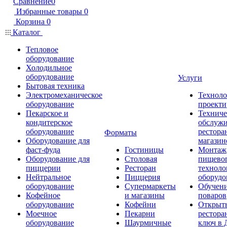
Сравнение
0
Избранные товары
0
Корзина
0
Каталог
Тепловое
оборудование
Холодильное
оборудование
Услуги
Бытовая техника
Электромеханическое
Техноло
оборудование
проекти
Пекарское и
Техниче
кондитерское
обслуж
оборудование
рестора
Форматы
Оборудование для
магазин
фаст-фуда
Гостиницы
Монтаж
Оборудование для
Столовая
пищево
пиццерии
Ресторан
техноло
Нейтральное
Пиццерия
оборудо
оборудование
Супермаркеты
Обучени
Кофейное
и магазины
поваров
оборудование
Кофейни
Открыт
Моечное
Пекарни
рестора
оборудование
Шаурмичные
ключ в 