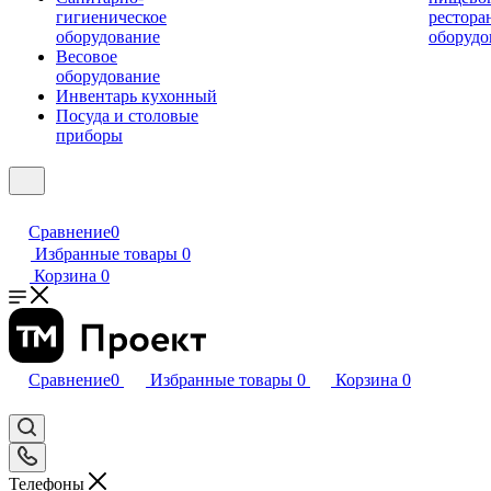
гигиеническое
рестора
оборудование
оборудо
Весовое
оборудование
Инвентарь кухонный
Посуда и столовые
приборы
Сравнение
0
Избранные товары
0
Корзина
0
Сравнение
0
Избранные товары
0
Корзина
0
Телефоны