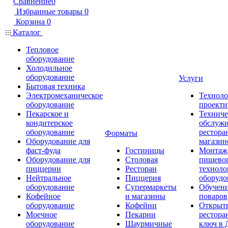
Сравнение
0
Избранные товары
0
Корзина
0
Каталог
Тепловое
оборудование
Холодильное
оборудование
Услуги
Бытовая техника
Электромеханическое
Техноло
оборудование
проекти
Пекарское и
Техниче
кондитерское
обслуж
оборудование
рестора
Форматы
Оборудование для
магазин
фаст-фуда
Гостиницы
Монтаж
Оборудование для
Столовая
пищево
пиццерии
Ресторан
техноло
Нейтральное
Пиццерия
оборудо
оборудование
Супермаркеты
Обучени
Кофейное
и магазины
поваров
оборудование
Кофейни
Открыт
Моечное
Пекарни
рестора
оборудование
Шаурмичные
ключ в 