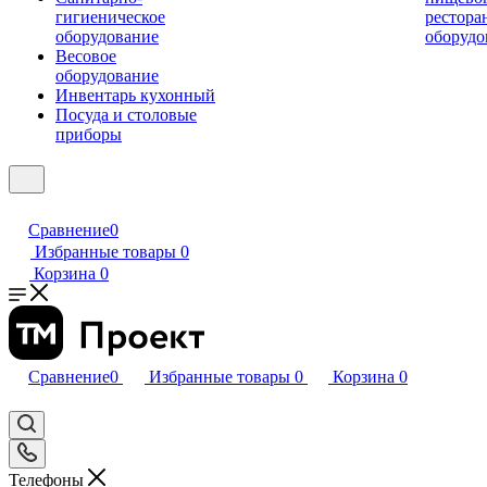
гигиеническое
рестора
оборудование
оборудо
Весовое
оборудование
Инвентарь кухонный
Посуда и столовые
приборы
Сравнение
0
Избранные товары
0
Корзина
0
Сравнение
0
Избранные товары
0
Корзина
0
Телефоны