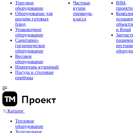
Торговое
Частные
BIM-
оборудование
кухни
проекти
Оборудование для
премиум-
Компле
раздачи готовых
класса
оснаще
блюд
объекто
Упаковочное
и Retail
оборудование
Запчаст
Санитарно-
пищевог
гигиеническое
рестора
оборудование
оборудо
Весовое
оборудование
Инвентарь кухонный
Посуда и столовые
приборы
Каталог
Тепловое
оборудование
Холодильное