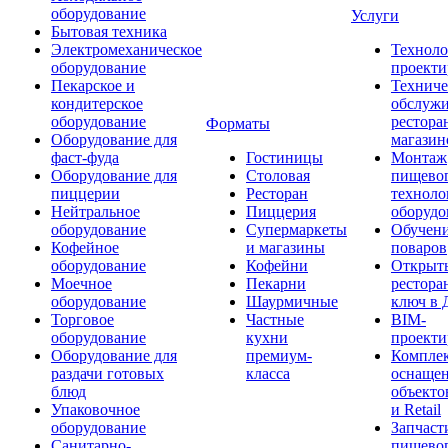
оборудование
Услуги
Бытовая техника
Электромеханическое
Техноло
оборудование
проекти
Пекарское и
Техниче
кондитерское
обслуж
оборудование
рестора
Форматы
Оборудование для
магазин
фаст-фуда
Гостиницы
Монтаж
Оборудование для
Столовая
пищево
пиццерии
Ресторан
техноло
Нейтральное
Пиццерия
оборудо
оборудование
Супермаркеты
Обучени
Кофейное
и магазины
поваров
оборудование
Кофейни
Открыт
Моечное
Пекарни
рестора
оборудование
Шаурмичные
ключ в 
Торговое
Частные
BIM-
оборудование
кухни
проекти
Оборудование для
премиум-
Компле
раздачи готовых
класса
оснаще
блюд
объекто
Упаковочное
и Retail
оборудование
Запчаст
Санитарно-
пищевог