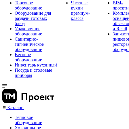
Торговое
Частные
BIM-
оборудование
кухни
проекти
Оборудование для
премиум-
Компле
раздачи готовых
класса
оснаще
блюд
объекто
Упаковочное
и Retail
оборудование
Запчаст
Санитарно-
пищевог
гигиеническое
рестора
оборудование
оборудо
Весовое
оборудование
Инвентарь кухонный
Посуда и столовые
приборы
Каталог
Тепловое
оборудование
Холодильное