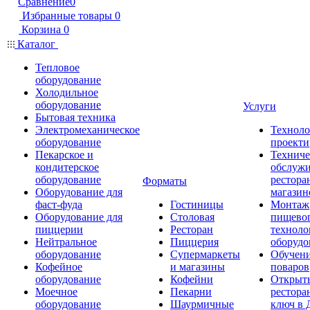
Сравнение
0
Избранные товары
0
Корзина
0
Каталог
Тепловое
оборудование
Холодильное
оборудование
Услуги
Бытовая техника
Электромеханическое
Техноло
оборудование
проекти
Пекарское и
Техниче
кондитерское
обслуж
оборудование
рестора
Форматы
Оборудование для
магазин
фаст-фуда
Гостиницы
Монтаж
Оборудование для
Столовая
пищево
пиццерии
Ресторан
техноло
Нейтральное
Пиццерия
оборудо
оборудование
Супермаркеты
Обучени
Кофейное
и магазины
поваров
оборудование
Кофейни
Открыт
Моечное
Пекарни
рестора
оборудование
Шаурмичные
ключ в 