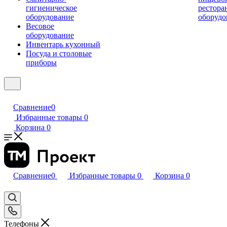
гигиеническое
рестора
оборудование
оборудо
Весовое
оборудование
Инвентарь кухонный
Посуда и столовые
приборы
Сравнение
0
Избранные товары
0
Корзина
0
Сравнение
0
Избранные товары
0
Корзина
0
Телефоны