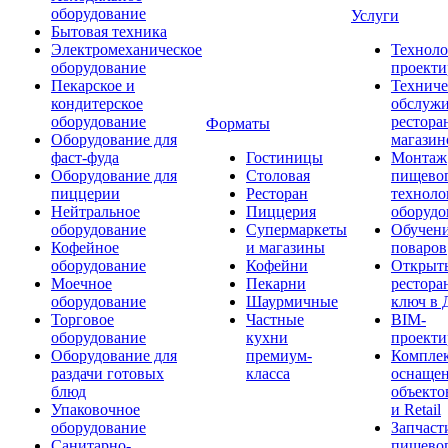
оборудование
Услуги
Бытовая техника
Электромеханическое
Техноло
оборудование
проекти
Пекарское и
Техниче
кондитерское
обслуж
оборудование
рестора
Форматы
Оборудование для
магазин
фаст-фуда
Гостиницы
Монтаж
Оборудование для
Столовая
пищево
пиццерии
Ресторан
техноло
Нейтральное
Пиццерия
оборудо
оборудование
Супермаркеты
Обучени
Кофейное
и магазины
поваров
оборудование
Кофейни
Открыт
Моечное
Пекарни
рестора
оборудование
Шаурмичные
ключ в 
Торговое
Частные
BIM-
оборудование
кухни
проекти
Оборудование для
премиум-
Компле
раздачи готовых
класса
оснаще
блюд
объекто
Упаковочное
и Retail
оборудование
Запчаст
Санитарно-
пищевог