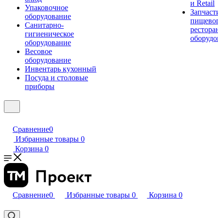
и Retail
Упаковочное
Запчаст
оборудование
пищевог
Санитарно-
рестора
гигиеническое
оборудо
оборудование
Весовое
оборудование
Инвентарь кухонный
Посуда и столовые
приборы
Сравнение
0
Избранные товары
0
Корзина
0
Сравнение
0
Избранные товары
0
Корзина
0