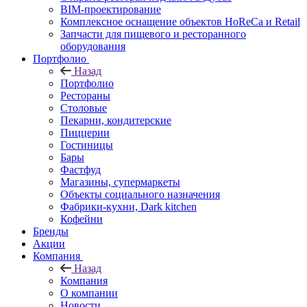
BIM-проектирование
Комплексное оснащение объектов HoReCa и Retail
Запчасти для пищевого и ресторанного
оборудования
Портфолио
Назад
Портфолио
Рестораны
Столовые
Пекарни, кондитерские
Пиццерии
Гостиницы
Бары
Фастфуд
Магазины, супермаркеты
Объекты социального назначения
Фабрики-кухни, Dark kitchen
Кофейни
Бренды
Акции
Компания
Назад
Компания
О компании
Новости