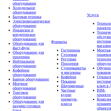
оборудование
Холодильное
оборудование
Услуги
Бытовая техника
Электромеханическое
Техноло
оборудование
проекти
Пекарское и
Техниче
кондитерское
обслуж
оборудование
рестора
Форматы
Оборудование для
магазин
фаст-фуда
Гостиницы
Монтаж
Оборудование для
Столовая
пищево
пиццерии
Ресторан
техноло
Нейтральное
Пиццерия
оборудо
оборудование
Супермаркеты
Обучени
Кофейное
и магазины
поваров
оборудование
Кофейни
Открыт
Барное оборудование
Пекарни
рестора
Моечное
Шаурмичные
ключ в 
оборудование
Частные
BIM-
Торговое
кухни
проекти
оборудование
премиум-
Компле
Оборудование для
класса
оснаще
раздачи готовых
объекто
блюд