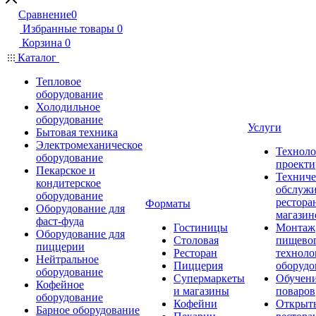
Сравнение
0
Избранные товары
0
Корзина
0
Каталог
Тепловое
оборудование
Холодильное
оборудование
Услуги
Бытовая техника
Электромеханическое
Техноло
оборудование
проекти
Пекарское и
Техниче
кондитерское
обслуж
оборудование
рестора
Форматы
Оборудование для
магазин
фаст-фуда
Гостиницы
Монтаж
Оборудование для
Столовая
пищево
пиццерии
Ресторан
техноло
Нейтральное
Пиццерия
оборудо
оборудование
Супермаркеты
Обучени
Кофейное
и магазины
поваров
оборудование
Кофейни
Открыт
Барное оборудование