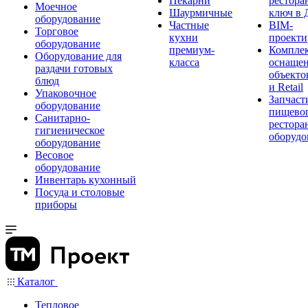
Пекарни
рестора
Моечное
Шаурмичные
ключ в 
оборудование
Частные
BIM-
Торговое
кухни
проекти
оборудование
премиум-
Компле
Оборудование для
класса
оснаще
раздачи готовых
объекто
блюд
и Retail
Упаковочное
Запчаст
оборудование
пищевог
Санитарно-
рестора
гигиеническое
оборудо
оборудование
Весовое
оборудование
Инвентарь кухонный
Посуда и столовые
приборы
Каталог
Тепловое