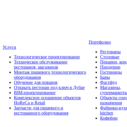
Портфолио
Услуги
Рестораны
Технологическое проектирование
Столовые
Техническое обслуживание
Пекарни, кон
ресторанов, магазинов
Пиццерии
Монтаж пищевого технологического
Гостиницы
оборудования
Бары
Обучение для поваров
Фастфуд
Открыть ресторан под ключ в Дубае
Магазины,
BIM-проектирование
супермаркет
Комплексное оснащение объектов
Объекты соц
HoReCa и Retail
назначения
Запчасти для пищевого и
Фабрики-кухн
ресторанного оборудования
kitchen
Кофейни