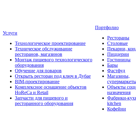
Портфолио
Услуги
Рестораны
Технологическое проектирование
Столовые
Техническое обслуживание
Пекарни, кон
ресторанов, магазинов
Пиццерии
Монтаж пищевого технологического
Гостиницы
оборудования
Бары
Обучение для поваров
Фастфуд
Открыть ресторан под ключ в Дубае
Магазины,
BIM-проектирование
супермаркет
Комплексное оснащение объектов
Объекты соц
HoReCa и Retail
назначения
Запчасти для пищевого и
Фабрики-кухн
ресторанного оборудования
kitchen
Кофейни