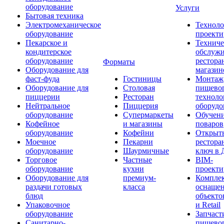
оборудование
Услуги
Бытовая техника
Электромеханическое
Техноло
оборудование
проекти
Пекарское и
Техниче
кондитерское
обслуж
оборудование
рестора
Форматы
Оборудование для
магазин
фаст-фуда
Гостиницы
Монтаж
Оборудование для
Столовая
пищево
пиццерии
Ресторан
техноло
Нейтральное
Пиццерия
оборудо
оборудование
Супермаркеты
Обучени
Кофейное
и магазины
поваров
оборудование
Кофейни
Открыт
Моечное
Пекарни
рестора
оборудование
Шаурмичные
ключ в 
Торговое
Частные
BIM-
оборудование
кухни
проекти
Оборудование для
премиум-
Компле
раздачи готовых
класса
оснаще
блюд
объекто
Упаковочное
и Retail
оборудование
Запчаст
Санитарно-
пищевог