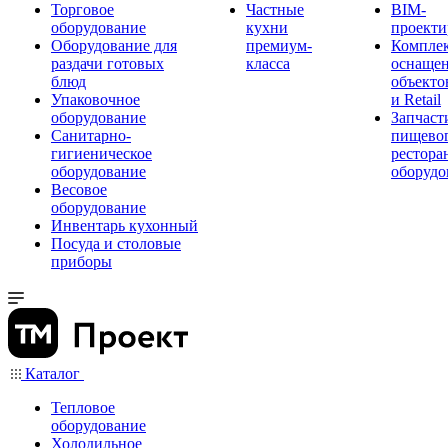
Торговое
Частные
BIM-
оборудование
кухни
проекти
Оборудование для
премиум-
Компле
раздачи готовых
класса
оснаще
блюд
объекто
Упаковочное
и Retail
оборудование
Запчаст
Санитарно-
пищевог
гигиеническое
рестора
оборудование
оборудо
Весовое
оборудование
Инвентарь кухонный
Посуда и столовые
приборы
Каталог
Тепловое
оборудование
Холодильное