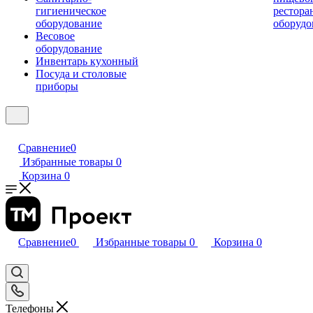
гигиеническое
рестора
оборудование
оборудо
Весовое
оборудование
Инвентарь кухонный
Посуда и столовые
приборы
Сравнение
0
Избранные товары
0
Корзина
0
Сравнение
0
Избранные товары
0
Корзина
0
Телефоны