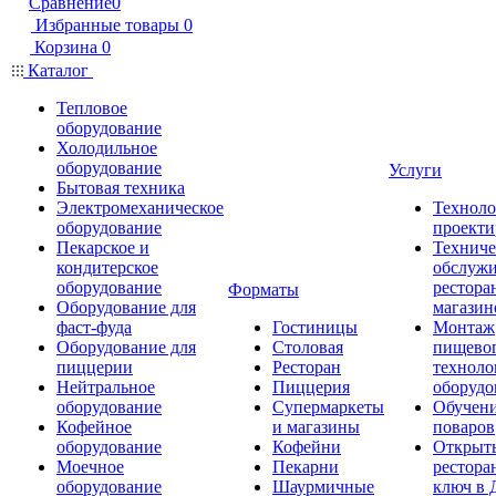
Сравнение
0
Избранные товары
0
Корзина
0
Каталог
Тепловое
оборудование
Холодильное
оборудование
Услуги
Бытовая техника
Электромеханическое
Техноло
оборудование
проекти
Пекарское и
Техниче
кондитерское
обслуж
оборудование
рестора
Форматы
Оборудование для
магазин
фаст-фуда
Гостиницы
Монтаж
Оборудование для
Столовая
пищево
пиццерии
Ресторан
техноло
Нейтральное
Пиццерия
оборудо
оборудование
Супермаркеты
Обучени
Кофейное
и магазины
поваров
оборудование
Кофейни
Открыт
Моечное
Пекарни
рестора
оборудование
Шаурмичные
ключ в 