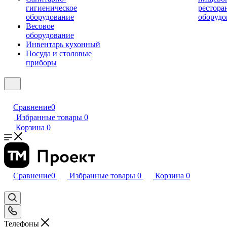
гигиеническое
рестора
оборудование
оборудо
Весовое
оборудование
Инвентарь кухонный
Посуда и столовые
приборы
Сравнение
0
Избранные товары
0
Корзина
0
Сравнение
0
Избранные товары
0
Корзина
0
Телефоны