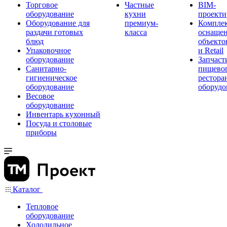
Торговое
Частные
BIM-
оборудование
кухни
проекти
Оборудование для
премиум-
Компле
раздачи готовых
класса
оснаще
блюд
объекто
Упаковочное
и Retail
оборудование
Запчаст
Санитарно-
пищевог
гигиеническое
рестора
оборудование
оборудо
Весовое
оборудование
Инвентарь кухонный
Посуда и столовые
приборы
Каталог
Тепловое
оборудование
Холодильное