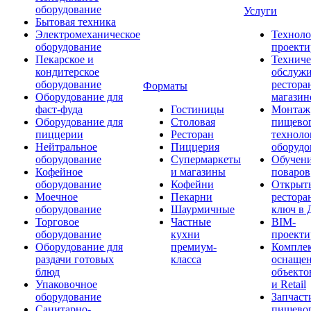
оборудование
Услуги
Бытовая техника
Электромеханическое
Техноло
оборудование
проекти
Пекарское и
Техниче
кондитерское
обслуж
оборудование
рестора
Форматы
Оборудование для
магазин
фаст-фуда
Гостиницы
Монтаж
Оборудование для
Столовая
пищево
пиццерии
Ресторан
техноло
Нейтральное
Пиццерия
оборудо
оборудование
Супермаркеты
Обучени
Кофейное
и магазины
поваров
оборудование
Кофейни
Открыт
Моечное
Пекарни
рестора
оборудование
Шаурмичные
ключ в 
Торговое
Частные
BIM-
оборудование
кухни
проекти
Оборудование для
премиум-
Компле
раздачи готовых
класса
оснаще
блюд
объекто
Упаковочное
и Retail
оборудование
Запчаст
Санитарно-
пищевог