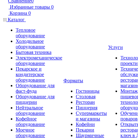
Сравнение
0
Избранные товары
0
Корзина
0
Каталог
Тепловое
оборудование
Холодильное
оборудование
Услуги
Бытовая техника
Электромеханическое
Техноло
оборудование
проекти
Пекарское и
Техниче
кондитерское
обслуж
оборудование
рестора
Форматы
Оборудование для
магазин
фаст-фуда
Гостиницы
Монтаж
Оборудование для
Столовая
пищево
пиццерии
Ресторан
техноло
Нейтральное
Пиццерия
оборудо
оборудование
Супермаркеты
Обучени
Кофейное
и магазины
поваров
оборудование
Кофейни
Открыт
Моечное
Пекарни
рестора
оборудование
Шаурмичные
ключ в 