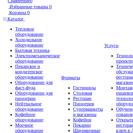
Сравнение
0
Избранные товары
0
Корзина
0
Каталог
Тепловое
оборудование
Холодильное
оборудование
Услуги
Бытовая техника
Электромеханическое
Техноло
оборудование
проекти
Пекарское и
Техниче
кондитерское
обслуж
оборудование
рестора
Форматы
Оборудование для
магазин
фаст-фуда
Гостиницы
Монтаж
Оборудование для
Столовая
пищево
пиццерии
Ресторан
техноло
Нейтральное
Пиццерия
оборудо
оборудование
Супермаркеты
Обучени
Кофейное
и магазины
поваров
оборудование
Кофейни
Открыт
Моечное
Пекарни
рестора
оборудование
Шаурмичные
ключ в 