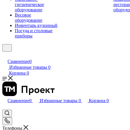
гигиеническое
рестора
оборудование
оборудо
Весовое
оборудование
Инвентарь кухонный
Посуда и столовые
приборы
Сравнение
0
Избранные товары
0
Корзина
0
Сравнение
0
Избранные товары
0
Корзина
0
Телефоны