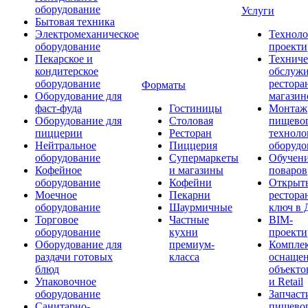
оборудование
Услуги
Бытовая техника
Электромеханическое
Техноло
оборудование
проекти
Пекарское и
Техниче
кондитерское
обслуж
оборудование
рестора
Форматы
Оборудование для
магазин
фаст-фуда
Гостиницы
Монтаж
Оборудование для
Столовая
пищево
пиццерии
Ресторан
техноло
Нейтральное
Пиццерия
оборудо
оборудование
Супермаркеты
Обучени
Кофейное
и магазины
поваров
оборудование
Кофейни
Открыт
Моечное
Пекарни
рестора
оборудование
Шаурмичные
ключ в 
Торговое
Частные
BIM-
оборудование
кухни
проекти
Оборудование для
премиум-
Компле
раздачи готовых
класса
оснаще
блюд
объекто
Упаковочное
и Retail
оборудование
Запчаст
Санитарно-
пищевог