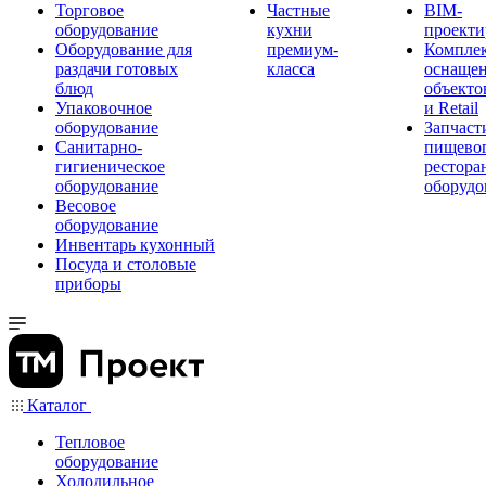
Торговое
Частные
BIM-
оборудование
кухни
проекти
Оборудование для
премиум-
Компле
раздачи готовых
класса
оснаще
блюд
объекто
Упаковочное
и Retail
оборудование
Запчаст
Санитарно-
пищевог
гигиеническое
рестора
оборудование
оборудо
Весовое
оборудование
Инвентарь кухонный
Посуда и столовые
приборы
Каталог
Тепловое
оборудование
Холодильное