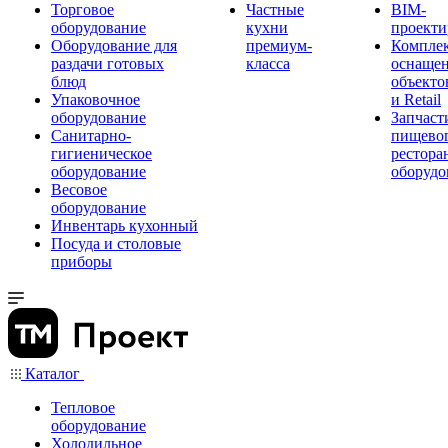
Торговое
Частные
BIM-
оборудование
кухни
проекти
Оборудование для
премиум-
Компле
раздачи готовых
класса
оснаще
блюд
объекто
Упаковочное
и Retail
оборудование
Запчаст
Санитарно-
пищевог
гигиеническое
рестора
оборудование
оборудо
Весовое
оборудование
Инвентарь кухонный
Посуда и столовые
приборы
Каталог
Тепловое
оборудование
Холодильное