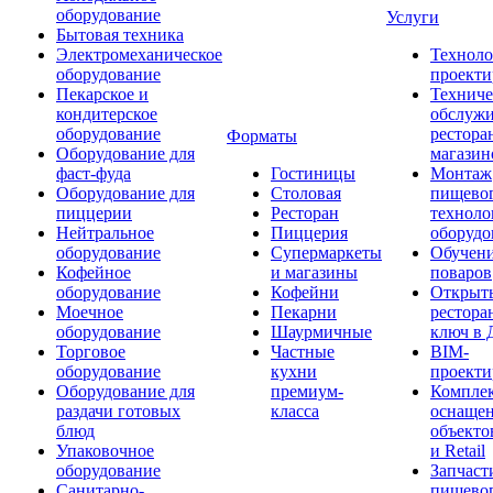
оборудование
Услуги
Бытовая техника
Электромеханическое
Техноло
оборудование
проекти
Пекарское и
Техниче
кондитерское
обслуж
оборудование
рестора
Форматы
Оборудование для
магазин
фаст-фуда
Гостиницы
Монтаж
Оборудование для
Столовая
пищево
пиццерии
Ресторан
техноло
Нейтральное
Пиццерия
оборудо
оборудование
Супермаркеты
Обучени
Кофейное
и магазины
поваров
оборудование
Кофейни
Открыт
Моечное
Пекарни
рестора
оборудование
Шаурмичные
ключ в 
Торговое
Частные
BIM-
оборудование
кухни
проекти
Оборудование для
премиум-
Компле
раздачи готовых
класса
оснаще
блюд
объекто
Упаковочное
и Retail
оборудование
Запчаст
Санитарно-
пищевог