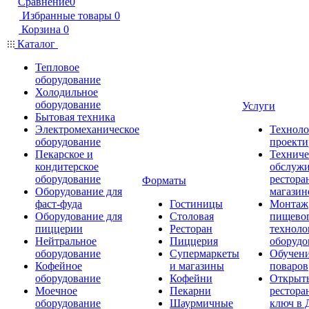
Сравнение
0
Избранные товары
0
Корзина
0
Каталог
Тепловое
оборудование
Холодильное
оборудование
Услуги
Бытовая техника
Электромеханическое
Техноло
оборудование
проекти
Пекарское и
Техниче
кондитерское
обслуж
оборудование
рестора
Форматы
Оборудование для
магазин
фаст-фуда
Гостиницы
Монтаж
Оборудование для
Столовая
пищево
пиццерии
Ресторан
техноло
Нейтральное
Пиццерия
оборудо
оборудование
Супермаркеты
Обучени
Кофейное
и магазины
поваров
оборудование
Кофейни
Открыт
Моечное
Пекарни
рестора
оборудование
Шаурмичные
ключ в 