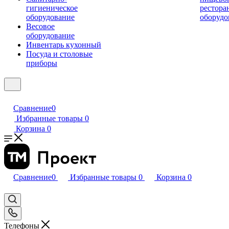
гигиеническое
рестора
оборудование
оборудо
Весовое
оборудование
Инвентарь кухонный
Посуда и столовые
приборы
Сравнение
0
Избранные товары
0
Корзина
0
Сравнение
0
Избранные товары
0
Корзина
0
Телефоны