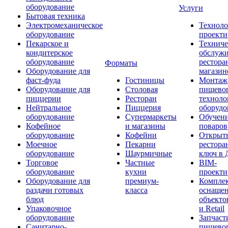
оборудование
Услуги
Бытовая техника
Электромеханическое
Техноло
оборудование
проекти
Пекарское и
Техниче
кондитерское
обслуж
оборудование
рестора
Форматы
Оборудование для
магазин
фаст-фуда
Гостиницы
Монтаж
Оборудование для
Столовая
пищево
пиццерии
Ресторан
техноло
Нейтральное
Пиццерия
оборудо
оборудование
Супермаркеты
Обучени
Кофейное
и магазины
поваров
оборудование
Кофейни
Открыт
Моечное
Пекарни
рестора
оборудование
Шаурмичные
ключ в 
Торговое
Частные
BIM-
оборудование
кухни
проекти
Оборудование для
премиум-
Компле
раздачи готовых
класса
оснаще
блюд
объекто
Упаковочное
и Retail
оборудование
Запчаст
Санитарно-
пищевог