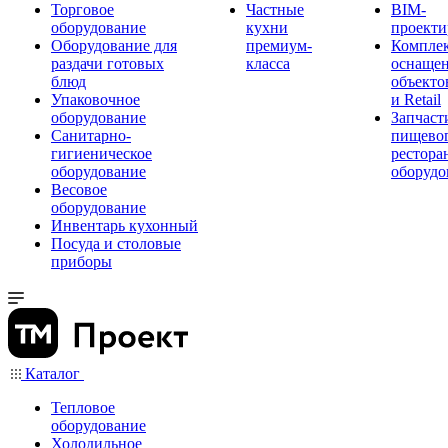
Торговое
Частные
BIM-
оборудование
кухни
проекти
Оборудование для
премиум-
Компле
раздачи готовых
класса
оснаще
блюд
объекто
Упаковочное
и Retail
оборудование
Запчаст
Санитарно-
пищевог
гигиеническое
рестора
оборудование
оборудо
Весовое
оборудование
Инвентарь кухонный
Посуда и столовые
приборы
Каталог
Тепловое
оборудование
Холодильное