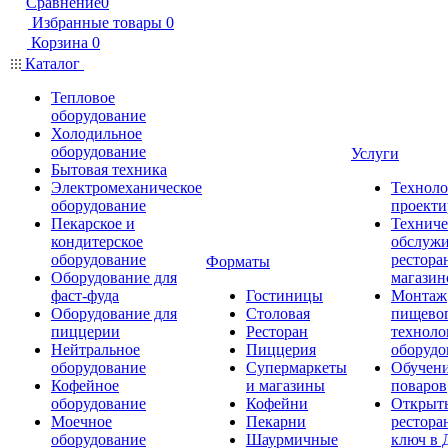
Сравнение
0
Избранные товары
0
Корзина
0
Каталог
Тепловое
оборудование
Холодильное
оборудование
Услуги
Бытовая техника
Электромеханическое
Техноло
оборудование
проекти
Пекарское и
Техниче
кондитерское
обслуж
оборудование
рестора
Форматы
Оборудование для
магазин
фаст-фуда
Гостиницы
Монтаж
Оборудование для
Столовая
пищево
пиццерии
Ресторан
техноло
Нейтральное
Пиццерия
оборудо
оборудование
Супермаркеты
Обучени
Кофейное
и магазины
поваров
оборудование
Кофейни
Открыт
Моечное
Пекарни
рестора
оборудование
Шаурмичные
ключ в 