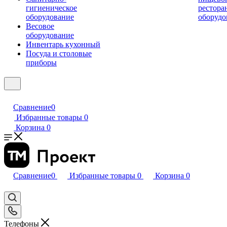
гигиеническое
рестора
оборудование
оборудо
Весовое
оборудование
Инвентарь кухонный
Посуда и столовые
приборы
Сравнение
0
Избранные товары
0
Корзина
0
Сравнение
0
Избранные товары
0
Корзина
0
Телефоны