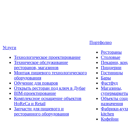
Портфолио
Услуги
Рестораны
Технологическое проектирование
Столовые
Техническое обслуживание
Пекарни, кон
ресторанов, магазинов
Пиццерии
Монтаж пищевого технологического
Гостиницы
оборудования
Бары
Обучение для поваров
Фастфуд
Открыть ресторан под ключ в Дубае
Магазины,
BIM-проектирование
супермаркет
Комплексное оснащение объектов
Объекты соц
HoReCa и Retail
назначения
Запчасти для пищевого и
Фабрики-кухн
ресторанного оборудования
kitchen
Кофейни