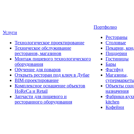
Портфолио
Услуги
Рестораны
Технологическое проектирование
Столовые
Техническое обслуживание
Пекарни, кон
ресторанов, магазинов
Пиццерии
Монтаж пищевого технологического
Гостиницы
оборудования
Бары
Обучение для поваров
Фастфуд
Открыть ресторан под ключ в Дубае
Магазины,
BIM-проектирование
супермаркет
Комплексное оснащение объектов
Объекты соц
HoReCa и Retail
назначения
Запчасти для пищевого и
Фабрики-кухн
ресторанного оборудования
kitchen
Кофейни