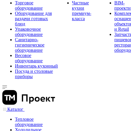
Торговое
Частные
BIM-
оборудование
кухни
проекти
Оборудование для
премиум-
Компле
раздачи готовых
класса
оснаще
блюд
объекто
Упаковочное
и Retail
оборудование
Запчаст
Санитарно-
пищевог
гигиеническое
рестора
оборудование
оборудо
Весовое
оборудование
Инвентарь кухонный
Посуда и столовые
приборы
Каталог
Тепловое
оборудование
Холодильное