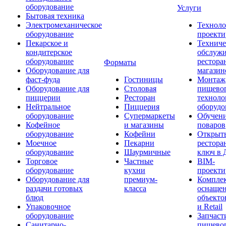
оборудование
Услуги
Бытовая техника
Электромеханическое
Техноло
оборудование
проекти
Пекарское и
Техниче
кондитерское
обслуж
оборудование
рестора
Форматы
Оборудование для
магазин
фаст-фуда
Гостиницы
Монтаж
Оборудование для
Столовая
пищево
пиццерии
Ресторан
техноло
Нейтральное
Пиццерия
оборудо
оборудование
Супермаркеты
Обучени
Кофейное
и магазины
поваров
оборудование
Кофейни
Открыт
Моечное
Пекарни
рестора
оборудование
Шаурмичные
ключ в 
Торговое
Частные
BIM-
оборудование
кухни
проекти
Оборудование для
премиум-
Компле
раздачи готовых
класса
оснаще
блюд
объекто
Упаковочное
и Retail
оборудование
Запчаст
Санитарно-
пищевог