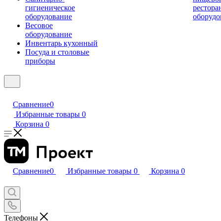
гигиеническое
рестора
оборудование
оборудо
Весовое
оборудование
Инвентарь кухонный
Посуда и столовые
приборы
Сравнение
0
Избранные товары
0
Корзина
0
Сравнение
0
Избранные товары
0
Корзина
0
Телефоны