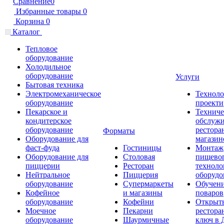
Сравнение
0
Избранные товары
0
Корзина
0
Каталог
Тепловое
оборудование
Холодильное
оборудование
Услуги
Бытовая техника
Электромеханическое
Техноло
оборудование
проекти
Пекарское и
Техниче
кондитерское
обслуж
оборудование
рестора
Форматы
Оборудование для
магазин
фаст-фуда
Гостиницы
Монтаж
Оборудование для
Столовая
пищево
пиццерии
Ресторан
техноло
Нейтральное
Пиццерия
оборудо
оборудование
Супермаркеты
Обучени
Кофейное
и магазины
поваров
оборудование
Кофейни
Открыт
Моечное
Пекарни
рестора
оборудование
Шаурмичные
ключ в 