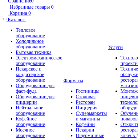
Сравнение
0
Избранные товары
0
Корзина
0
Каталог
Тепловое
оборудование
Холодильное
оборудование
Услуги
Бытовая техника
Электромеханическое
Техноло
оборудование
проекти
Пекарское и
Техниче
кондитерское
обслуж
оборудование
рестора
Форматы
Оборудование для
магазин
фаст-фуда
Гостиницы
Монтаж
Оборудование для
Столовая
пищево
пиццерии
Ресторан
техноло
Нейтральное
Пиццерия
оборудо
оборудование
Супермаркеты
Обучени
Кофейное
и магазины
поваров
оборудование
Кофейни
Открыт
Моечное
Пекарни
рестора
оборудование
Шаурмичные
ключ в 