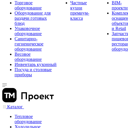
Торговое
Частные
BIM-
оборудование
кухни
проекти
Оборудование для
премиум-
Компле
раздачи готовых
класса
оснаще
блюд
объекто
Упаковочное
и Retail
оборудование
Запчаст
Санитарно-
пищевог
гигиеническое
рестора
оборудование
оборудо
Весовое
оборудование
Инвентарь кухонный
Посуда и столовые
приборы
Каталог
Тепловое
оборудование
Холодильное