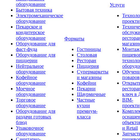
оборудование
Услуги
Бытовая техника
Электромеханическое
Техноло
оборудование
проекти
Пекарское и
Техниче
кондитерское
обслуж
оборудование
рестора
Форматы
Оборудование для
магазин
фаст-фуда
Гостиницы
Монтаж
Оборудование для
Столовая
пищево
пиццерии
Ресторан
техноло
Нейтральное
Пиццерия
оборудо
оборудование
Супермаркеты
Обучени
Кофейное
и магазины
поваров
оборудование
Кофейни
Открыт
Моечное
Пекарни
рестора
оборудование
Шаурмичные
ключ в 
Торговое
Частные
BIM-
оборудование
кухни
проекти
Оборудование для
премиум-
Компле
раздачи готовых
класса
оснаще
блюд
объекто
Упаковочное
и Retail
оборудование
Запчаст
Санитарно-
пищевог