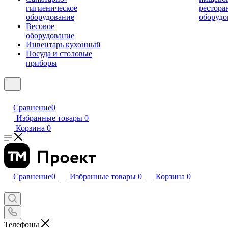
гигиеническое
рестора
оборудование
оборудо
Весовое
оборудование
Инвентарь кухонный
Посуда и столовые
приборы
Сравнение
0
Избранные товары
0
Корзина
0
Сравнение
0
Избранные товары
0
Корзина
0
Телефоны