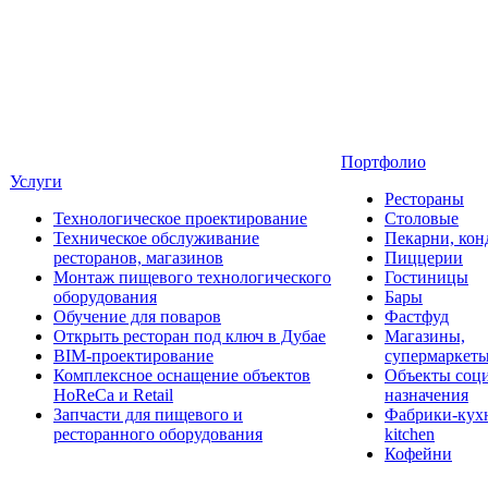
Портфолио
Услуги
Рестораны
Технологическое проектирование
Столовые
Техническое обслуживание
Пекарни, кон
ресторанов, магазинов
Пиццерии
Монтаж пищевого технологического
Гостиницы
оборудования
Бары
Обучение для поваров
Фастфуд
Открыть ресторан под ключ в Дубае
Магазины,
BIM-проектирование
супермаркет
Комплексное оснащение объектов
Объекты соц
HoReCa и Retail
назначения
Запчасти для пищевого и
Фабрики-кухн
ресторанного оборудования
kitchen
Кофейни