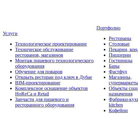
Портфолио
Услуги
Рестораны
Технологическое проектирование
Столовые
Техническое обслуживание
Пекарни, кон
ресторанов, магазинов
Пиццерии
Монтаж пищевого технологического
Гостиницы
оборудования
Бары
Обучение для поваров
Фастфуд
Открыть ресторан под ключ в Дубае
Магазины,
BIM-проектирование
супермаркет
Комплексное оснащение объектов
Объекты соц
HoReCa и Retail
назначения
Запчасти для пищевого и
Фабрики-кухн
ресторанного оборудования
kitchen
Кофейни