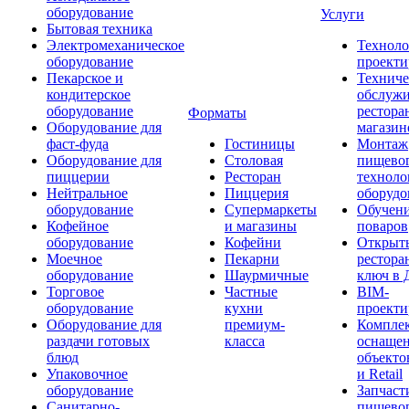
оборудование
Услуги
Бытовая техника
Электромеханическое
Техноло
оборудование
проекти
Пекарское и
Техниче
кондитерское
обслуж
оборудование
рестора
Форматы
Оборудование для
магазин
фаст-фуда
Гостиницы
Монтаж
Оборудование для
Столовая
пищево
пиццерии
Ресторан
техноло
Нейтральное
Пиццерия
оборудо
оборудование
Супермаркеты
Обучени
Кофейное
и магазины
поваров
оборудование
Кофейни
Открыт
Моечное
Пекарни
рестора
оборудование
Шаурмичные
ключ в 
Торговое
Частные
BIM-
оборудование
кухни
проекти
Оборудование для
премиум-
Компле
раздачи готовых
класса
оснаще
блюд
объекто
Упаковочное
и Retail
оборудование
Запчаст
Санитарно-
пищевог