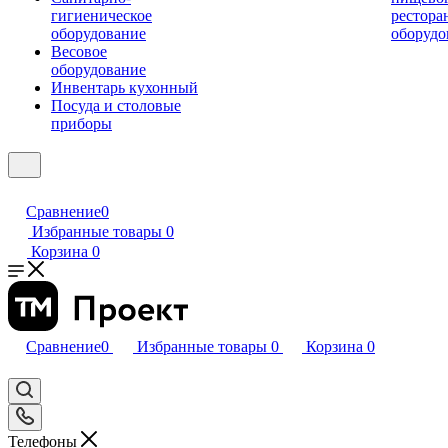
гигиеническое
рестора
оборудование
оборудо
Весовое
оборудование
Инвентарь кухонный
Посуда и столовые
приборы
Сравнение
0
Избранные товары
0
Корзина
0
Сравнение
0
Избранные товары
0
Корзина
0
Телефоны