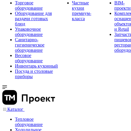
Торговое
Частные
BIM-
оборудование
кухни
проекти
Оборудование для
премиум-
Компле
раздачи готовых
класса
оснаще
блюд
объекто
Упаковочное
и Retail
оборудование
Запчаст
Санитарно-
пищевог
гигиеническое
рестора
оборудование
оборудо
Весовое
оборудование
Инвентарь кухонный
Посуда и столовые
приборы
Каталог
Тепловое
оборудование
Холодильное