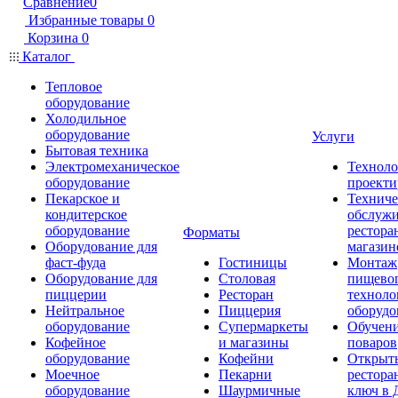
Сравнение
0
Избранные товары
0
Корзина
0
Каталог
Тепловое
оборудование
Холодильное
оборудование
Услуги
Бытовая техника
Электромеханическое
Техноло
оборудование
проекти
Пекарское и
Техниче
кондитерское
обслуж
оборудование
рестора
Форматы
Оборудование для
магазин
фаст-фуда
Гостиницы
Монтаж
Оборудование для
Столовая
пищево
пиццерии
Ресторан
техноло
Нейтральное
Пиццерия
оборудо
оборудование
Супермаркеты
Обучени
Кофейное
и магазины
поваров
оборудование
Кофейни
Открыт
Моечное
Пекарни
рестора
оборудование
Шаурмичные
ключ в 