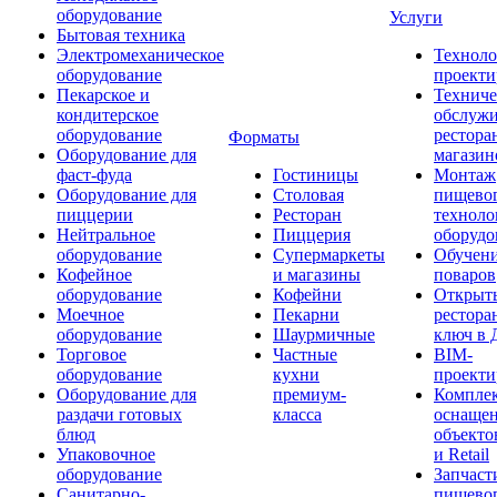
оборудование
Услуги
Бытовая техника
Электромеханическое
Техноло
оборудование
проекти
Пекарское и
Техниче
кондитерское
обслуж
оборудование
рестора
Форматы
Оборудование для
магазин
фаст-фуда
Гостиницы
Монтаж
Оборудование для
Столовая
пищево
пиццерии
Ресторан
техноло
Нейтральное
Пиццерия
оборудо
оборудование
Супермаркеты
Обучени
Кофейное
и магазины
поваров
оборудование
Кофейни
Открыт
Моечное
Пекарни
рестора
оборудование
Шаурмичные
ключ в 
Торговое
Частные
BIM-
оборудование
кухни
проекти
Оборудование для
премиум-
Компле
раздачи готовых
класса
оснаще
блюд
объекто
Упаковочное
и Retail
оборудование
Запчаст
Санитарно-
пищевог