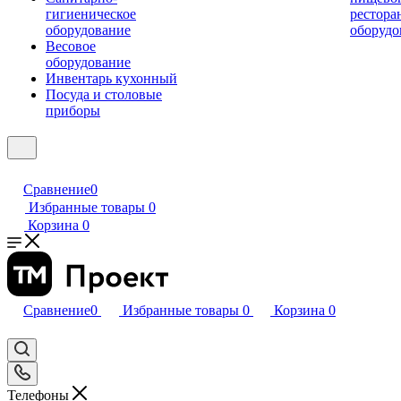
гигиеническое
рестора
оборудование
оборудо
Весовое
оборудование
Инвентарь кухонный
Посуда и столовые
приборы
Сравнение
0
Избранные товары
0
Корзина
0
Сравнение
0
Избранные товары
0
Корзина
0
Телефоны