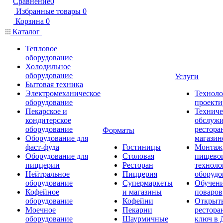
Сравнение
0
Избранные товары
0
Корзина
0
Каталог
Тепловое
оборудование
Холодильное
оборудование
Услуги
Бытовая техника
Электромеханическое
Техноло
оборудование
проекти
Пекарское и
Техниче
кондитерское
обслуж
оборудование
рестора
Форматы
Оборудование для
магазин
фаст-фуда
Гостиницы
Монтаж
Оборудование для
Столовая
пищево
пиццерии
Ресторан
техноло
Нейтральное
Пиццерия
оборудо
оборудование
Супермаркеты
Обучени
Кофейное
и магазины
поваров
оборудование
Кофейни
Открыт
Моечное
Пекарни
рестора
оборудование
Шаурмичные
ключ в 