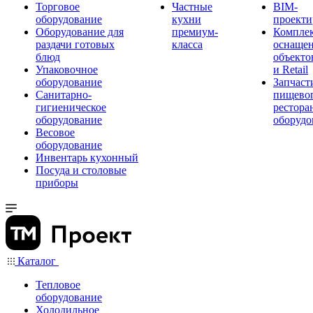
Торговое
Частные
BIM-
оборудование
кухни
проекти
Оборудование для
премиум-
Компле
раздачи готовых
класса
оснаще
блюд
объекто
Упаковочное
и Retail
оборудование
Запчаст
Санитарно-
пищевог
гигиеническое
рестора
оборудование
оборудо
Весовое
оборудование
Инвентарь кухонный
Посуда и столовые
приборы
Каталог
Тепловое
оборудование
Холодильное