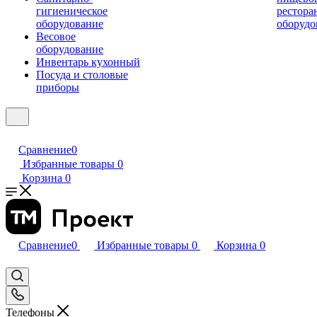
гигиеническое
рестора
оборудование
оборудо
Весовое
оборудование
Инвентарь кухонный
Посуда и столовые
приборы
Сравнение
0
Избранные товары
0
Корзина
0
Сравнение
0
Избранные товары
0
Корзина
0
Телефоны