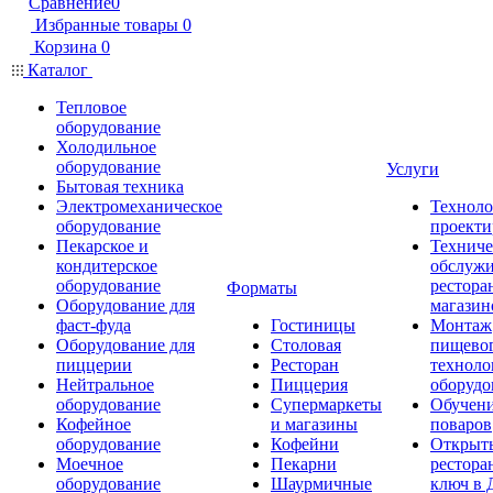
Сравнение
0
Избранные товары
0
Корзина
0
Каталог
Тепловое
оборудование
Холодильное
оборудование
Услуги
Бытовая техника
Электромеханическое
Техноло
оборудование
проекти
Пекарское и
Техниче
кондитерское
обслуж
оборудование
рестора
Форматы
Оборудование для
магазин
фаст-фуда
Гостиницы
Монтаж
Оборудование для
Столовая
пищево
пиццерии
Ресторан
техноло
Нейтральное
Пиццерия
оборудо
оборудование
Супермаркеты
Обучени
Кофейное
и магазины
поваров
оборудование
Кофейни
Открыт
Моечное
Пекарни
рестора
оборудование
Шаурмичные
ключ в 