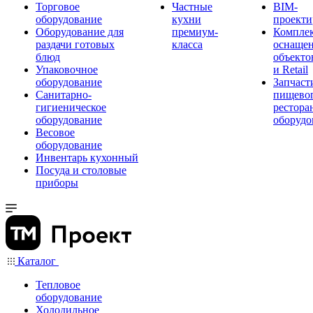
Торговое
Частные
BIM-
оборудование
кухни
проекти
Оборудование для
премиум-
Компле
раздачи готовых
класса
оснаще
блюд
объекто
Упаковочное
и Retail
оборудование
Запчаст
Санитарно-
пищевог
гигиеническое
рестора
оборудование
оборудо
Весовое
оборудование
Инвентарь кухонный
Посуда и столовые
приборы
Каталог
Тепловое
оборудование
Холодильное