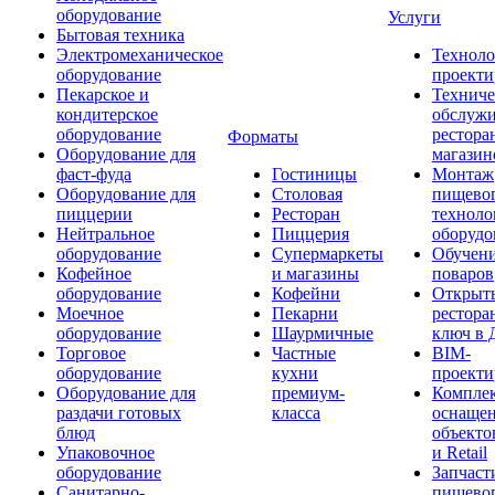
оборудование
Услуги
Бытовая техника
Электромеханическое
Техноло
оборудование
проекти
Пекарское и
Техниче
кондитерское
обслуж
оборудование
рестора
Форматы
Оборудование для
магазин
фаст-фуда
Гостиницы
Монтаж
Оборудование для
Столовая
пищево
пиццерии
Ресторан
техноло
Нейтральное
Пиццерия
оборудо
оборудование
Супермаркеты
Обучени
Кофейное
и магазины
поваров
оборудование
Кофейни
Открыт
Моечное
Пекарни
рестора
оборудование
Шаурмичные
ключ в 
Торговое
Частные
BIM-
оборудование
кухни
проекти
Оборудование для
премиум-
Компле
раздачи готовых
класса
оснаще
блюд
объекто
Упаковочное
и Retail
оборудование
Запчаст
Санитарно-
пищевог