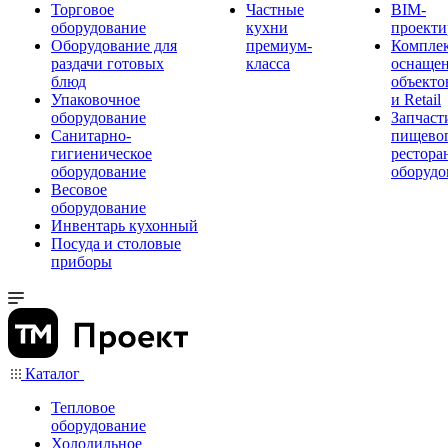
Торговое
Частные
BIM-
оборудование
кухни
проекти
Оборудование для
премиум-
Компле
раздачи готовых
класса
оснаще
блюд
объекто
Упаковочное
и Retail
оборудование
Запчаст
Санитарно-
пищевог
гигиеническое
рестора
оборудование
оборудо
Весовое
оборудование
Инвентарь кухонный
Посуда и столовые
приборы
Каталог
Тепловое
оборудование
Холодильное