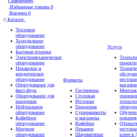
Сравнение
0
Избранные товары
0
Корзина
0
Каталог
Тепловое
оборудование
Холодильное
оборудование
Услуги
Бытовая техника
Электромеханическое
Техноло
оборудование
проекти
Пекарское и
Техниче
кондитерское
обслуж
оборудование
рестора
Форматы
Оборудование для
магазин
фаст-фуда
Гостиницы
Монтаж
Оборудование для
Столовая
пищево
пиццерии
Ресторан
техноло
Нейтральное
Пиццерия
оборудо
оборудование
Супермаркеты
Обучени
Кофейное
и магазины
поваров
оборудование
Кофейни
Открыт
Моечное
Пекарни
рестора
оборудование
Шаурмичные
ключ в 