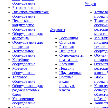
оборудование
Услуги
Бытовая техника
Электромеханическое
Техноло
оборудование
проекти
Пекарское и
Техниче
кондитерское
обслуж
оборудование
рестора
Форматы
Оборудование для
магазин
фаст-фуда
Гостиницы
Монтаж
Оборудование для
Столовая
пищево
пиццерии
Ресторан
техноло
Нейтральное
Пиццерия
оборудо
оборудование
Супермаркеты
Обучени
Кофейное
и магазины
поваров
оборудование
Кофейни
Открыт
Моечное
Пекарни
рестора
оборудование
Шаурмичные
ключ в 
Торговое
Частные
BIM-
оборудование
кухни
проекти
Оборудование для
премиум-
Компле
раздачи готовых
класса
оснаще
блюд
объекто
Упаковочное
и Retail
оборудование
Запчаст
Санитарно-
пищевог