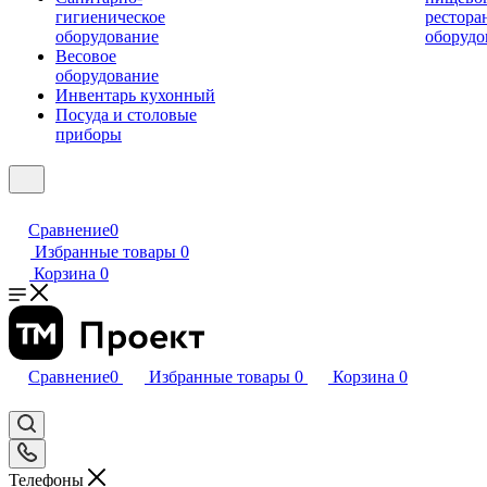
гигиеническое
рестора
оборудование
оборудо
Весовое
оборудование
Инвентарь кухонный
Посуда и столовые
приборы
Сравнение
0
Избранные товары
0
Корзина
0
Сравнение
0
Избранные товары
0
Корзина
0
Телефоны