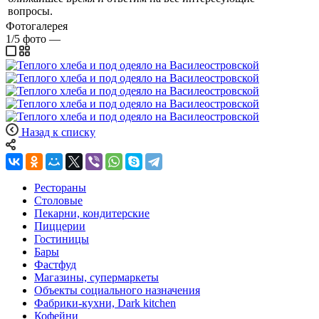
вопросы.
Фотогалерея
1/5
фото
—
Назад к списку
Рестораны
Столовые
Пекарни, кондитерские
Пиццерии
Гостиницы
Бары
Фастфуд
Магазины, супермаркеты
Объекты социального назначения
Фабрики-кухни, Dark kitchen
Кофейни