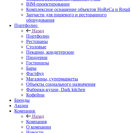
BIM-проектирование
Комплексное оснащение объектов HoReCa и Retail
Запчасти для пищевого и ресторанного
оборудования
Портфолио
Назад
Портфолио
Рестораны
Столовые
Пекарни, кондитерские
Пиццерии
Гостиницы
Бары
Фастфуд
Магазины, супермаркеты
Объекты социального назначения
Фабрики-кухни, Dark kitchen
Кофейни
Бренды
Акции
Компания
Назад
Компания
О компании
Новости