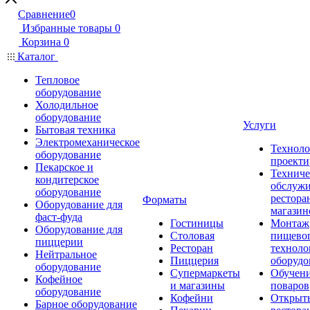
Сравнение
0
Избранные товары
0
Корзина
0
Каталог
Тепловое
оборудование
Холодильное
оборудование
Услуги
Бытовая техника
Электромеханическое
Техноло
оборудование
проекти
Пекарское и
Техниче
кондитерское
обслуж
оборудование
рестора
Форматы
Оборудование для
магазин
фаст-фуда
Гостиницы
Монтаж
Оборудование для
Столовая
пищево
пиццерии
Ресторан
техноло
Нейтральное
Пиццерия
оборудо
оборудование
Супермаркеты
Обучени
Кофейное
и магазины
поваров
оборудование
Кофейни
Открыт
Барное оборудование