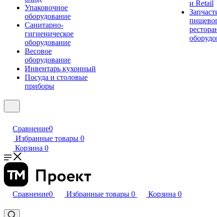
и Retail
Упаковочное
Запчаст
оборудование
пищевог
Санитарно-
рестора
гигиеническое
оборудо
оборудование
Весовое
оборудование
Инвентарь кухонный
Посуда и столовые
приборы
Сравнение
0
Избранные товары
0
Корзина
0
Сравнение
0
Избранные товары
0
Корзина
0