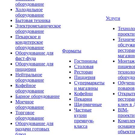
оборудование
Холодильное
оборудование
Услуги
Бытовая техника
Электромеханическое
Техноло
оборудование
проекти
Пекарское и
Техниче
кондитерское
обслуж
оборудование
рестора
Форматы
Оборудование для
магазин
фаст-фуда
Гостиницы
Монтаж
Оборудование для
Столовая
пищево
пиццерии
Ресторан
техноло
Нейтральное
Пиццерия
оборудо
оборудование
Супермаркеты
Обучени
Кофейное
и магазины
поваров
оборудование
Кофейни
Открыт
Барное оборудование
Пекарни
рестора
Моечное
Шаурмичные
ключ в 
оборудование
Частные
BIM-
Торговое
кухни
проекти
оборудование
премиум-
Компле
Оборудование для
класса
оснаще
раздачи готовых
объекто
блюд